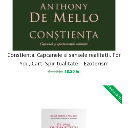
Constienta. Capcanele si sansele realitatii, For
You, Carti Spiritualitate – Ezoterism
37,00
lei
18,50
lei
Reduceri!