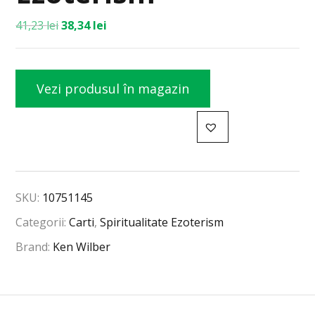
41,23
lei
38,34
lei
Vezi produsul în magazin
SKU:
10751145
Categorii:
Carti
,
Spiritualitate Ezoterism
Brand:
Ken Wilber