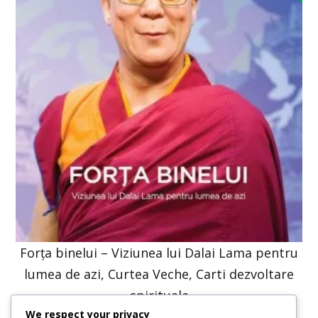
Forța binelui – Viziunea lui Dalai Lama pentru
lumea de azi, Curtea Veche, Carti dezvoltare
spirituala
We respect your privacy
47,57
lei
36,00
lei