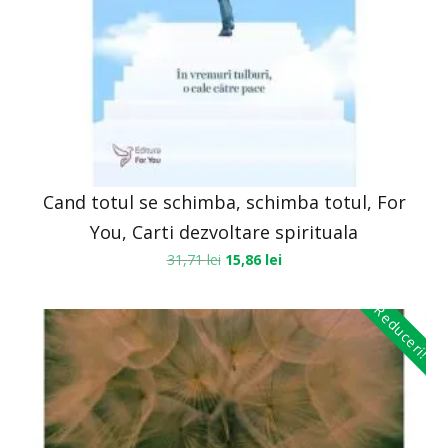
Cand totul se schimba, schimba totul, For
You, Carti dezvoltare spirituala
31,71
lei
15,86
lei
Reduceri!