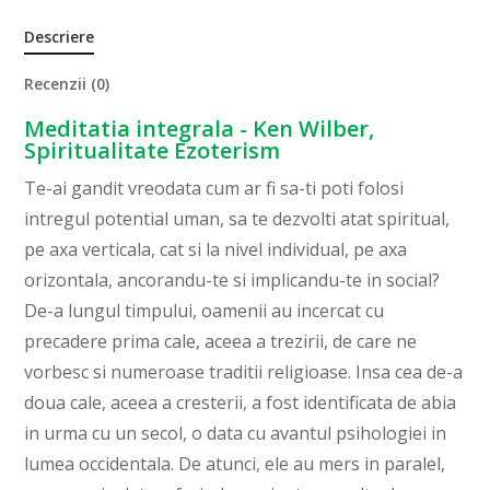
Descriere
Recenzii (0)
Meditatia integrala - Ken Wilber,
Spiritualitate Ezoterism
Te-ai gandit vreodata cum ar fi sa-ti poti folosi
intregul potential uman, sa te dezvolti atat spiritual,
pe axa verticala, cat si la nivel individual, pe axa
orizontala, ancorandu-te si implicandu-te in social?
De-a lungul timpului, oamenii au incercat cu
precadere prima cale, aceea a trezirii, de care ne
vorbesc si numeroase traditii religioase. Insa cea de-a
doua cale, aceea a cresterii, a fost identificata de abia
in urma cu un secol, o data cu avantul psihologiei in
lumea occidentala. De atunci, ele au mers in paralel,