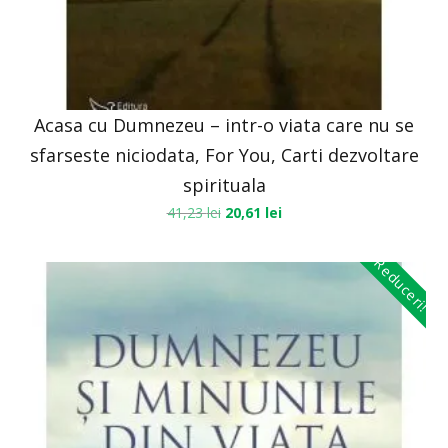
Acasa cu Dumnezeu – intr-o viata care nu se
sfarseste niciodata, For You, Carti dezvoltare
spirituala
41,23
lei
20,61
lei
Reduceri!