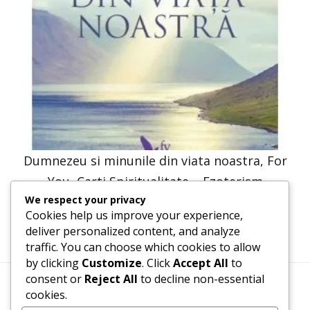
Dumnezeu si minunile din viata noastra, For
You, Carti Spiritualitate – Ezoterism
We respect your privacy
30,66
lei
15,33
lei
Cookies help us improve your experience,
deliver personalized content, and analyze
traffic. You can choose which cookies to allow
by clicking
Customize
. Click
Accept All
to
consent or
Reject All
to decline non-essential
cookies.
Termeni, Condiții & Protecția Datelor (GDPR)