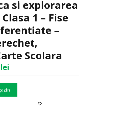
a si explorarea
 Clasa 1 – Fise
iferentiate –
erechet,
arte Scolara
9
lei
gazin