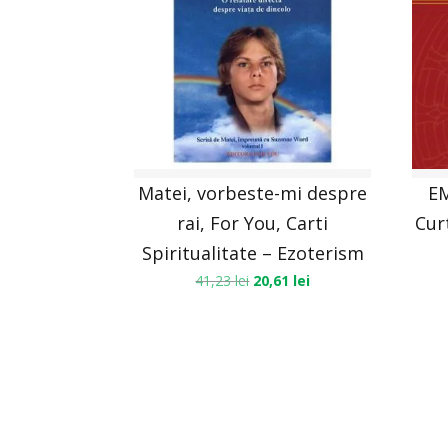
Matei, vorbeste-mi despre
EM
rai, For You, Carti
Cur
Spiritualitate – Ezoterism
41,23
lei
20,61
lei