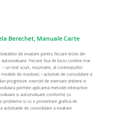
iela Berechet, Manuale Carte
itatilor de invatare pentru fiecare lectie din
si autoevaluare. Fiecare fisa de lucru contine mai
: • un text scurt, rezumativ, al continuturilor
 modele de rezolvari; • activitati de consolidare a
ri progresive: exercitii de exersare (initiere si
 modulara permite aplicarea metodei interactive
de evaluare si autoevaluare conforme cu
 si probleme si cu o prezentare grafica de
a activitatile de consolidare a invatarii