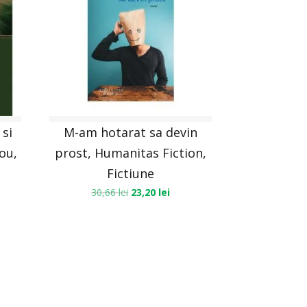
 si
M-am hotarat sa devin
You,
prost, Humanitas Fiction,
–
Fictiune
30,66
lei
23,20
lei