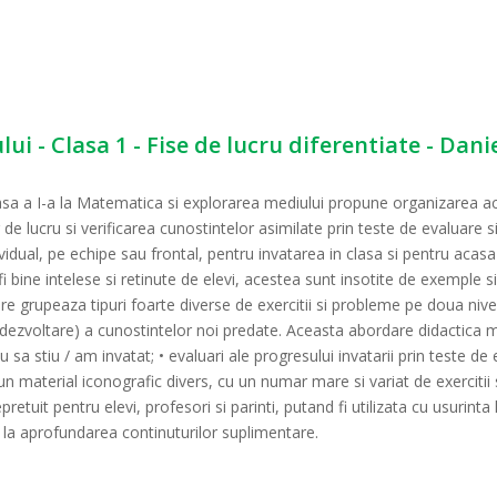
i - Clasa 1 - Fise de lucru diferentiate - Dan
asa a I-a la Matematica si explorarea mediului propune organizarea activ
r de lucru si verificarea cunostintelor asimilate prin teste de evaluare 
ividual, pe echipe sau frontal, pentru invatarea in clasa si pentru acasa 
 bine intelese si retinute de elevi, acestea sunt insotite de exemple si
are grupeaza tipuri foarte diverse de exercitii si probleme pe doua nivelu
si dezvoltare) a cunostintelor noi predate. Aceasta abordare didactica
 sa stiu / am invatat; • evaluari ale progresului invatarii prin teste 
un material iconografic divers, cu un numar mare si variat de exercitii
etuit pentru elevi, profesori si parinti, putand fi utilizata cu usurinta l
la aprofundarea continuturilor suplimentare.