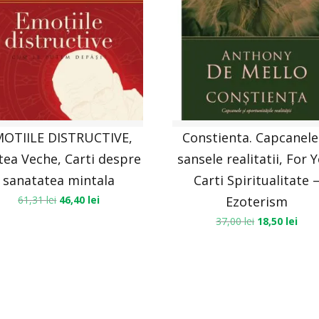
OTIILE DISTRUCTIVE,
Constienta. Capcanele
tea Veche, Carti despre
sansele realitatii, For 
sanatatea mintala
Carti Spiritualitate 
61,31
lei
46,40
lei
Ezoterism
37,00
lei
18,50
lei