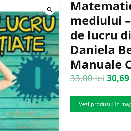
Matematic
mediului –
de lucru d
Daniela B
Manuale C
33,00
lei
30,6
Vezi produsul în ma