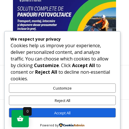
We respect your privacy
Cookies help us improve your experience,
deliver personalized content, and analyze
traffic. You can choose which cookies to allow
by clicking
Customize
. Click
Accept All
to
consent or
Reject All
to decline non-essential
cookies.
Termeni, Condiții & Protecția Datelor (GDPR)
Customize
Reject All
WWW.RECENZII-CARTI.RO ©2026 TOATE DREPTURILE
0
Accept All
REZERVATE
Powered by