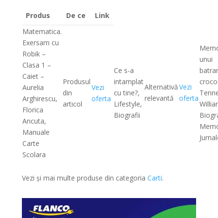
Produs
De ce
Link
Matematica.
Exersam cu
Memor
Robik –
unui
Clasa 1 –
Ce s-a
batra
Caiet –
Produsul
intamplat
crocod
Alternativă
Vezi
Aurelia
Vezi
din
cu tine?,
Tenn
relevantă
oferta
Arghirescu,
oferta
articol
Lifestyle,
Willia
Florica
Biografii
Biogra
Ancuta,
Memo
Manuale
Jurnal
Carte
Scolara
Vezi și mai multe produse din categoria
Carti
.