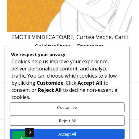
EMOTII VINDECATOARE, Curtea Veche, Carti
Spiritualitate – Ezoterism
We respect your privacy
52,86
lei
40,00
lei
Cookies help us improve your experience,
deliver personalized content, and analyze
traffic. You can choose which cookies to allow
by clicking
Customize
. Click
Accept All
to
consent or
Reject All
to decline non-essential
cookies.
Termeni, Condiții & Protecția Datelor (GDPR)
Customize
Reject All
WWW.RECENZII-CARTI.RO ©2026 TOATE DREPTURILE
0
Accept All
REZERVATE