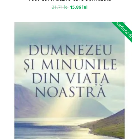
31,71
lei
15,86
lei
Reduceri!