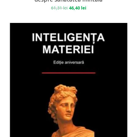
61,31
lei
46,40
lei