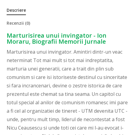
Descriere
Recenzii (0)
Marturisirea unui invingator - Ion
Moraru, Biografii Memorii Jurnale
Marturisirea unui invingator. Amintiri dintr-un veac
neterminat Tot mai mult si tot mai indreptatita,
marturia unei generatii, care a trait din plin sub
comunism si care isi istoriseste destinul cu sinceritate
si fara incrancenari, devine o zestre istorica de care
prezentul este chemat sa tina seama. Un capitol cu
totul special al anilor de comunism romanesc imi pare
a fi cel al organizatiei de tineret - UTM devenita UTC -
unde, pentru mult timp, liderul de necontestat a fost
Nicu Ceausescu si unde toti cei care mi l-au evocat i-