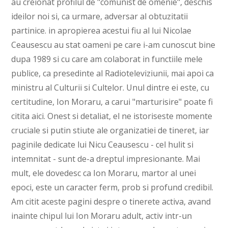
au creionat profilul de "comunist de omenie", deschis
ideilor noi si, ca urmare, adversar al obtuzitatii
partinice. in apropierea acestui fiu al lui Nicolae
Ceausescu au stat oameni pe care i-am cunoscut bine
dupa 1989 si cu care am colaborat in functiile mele
publice, ca presedinte al Radioteleviziunii, mai apoi ca
ministru al Culturii si Cultelor. Unul dintre ei este, cu
certitudine, Ion Moraru, a carui "marturisire" poate fi
citita aici. Onest si detaliat, el ne istoriseste momente
cruciale si putin stiute ale organizatiei de tineret, iar
paginile dedicate lui Nicu Ceausescu - cel hulit si
intemnitat - sunt de-a dreptul impresionante. Mai
mult, ele dovedesc ca Ion Moraru, martor al unei
epoci, este un caracter ferm, prob si profund credibil.
Am citit aceste pagini despre o tinerete activa, avand
inainte chipul lui Ion Moraru adult, activ intr-un