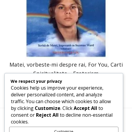
Matei, vorbeste-mi despre rai, For You, Carti
Spiritualitate – Ezoterism
We respect your privacy
41,23
lei
20,61
lei
Cookies help us improve your experience,
deliver personalized content, and analyze
traffic. You can choose which cookies to allow
by clicking
Customize
. Click
Accept All
to
consent or
Reject All
to decline non-essential
cookies.
Termeni, Condiții & Protecția Datelor (GDPR)
Customize