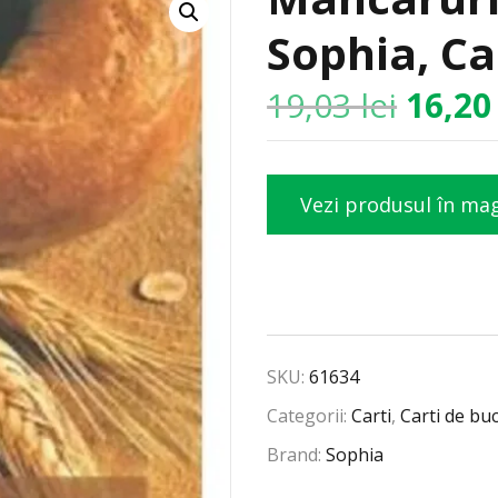
Sophia, Ca
19,03
lei
16,2
Vezi produsul în ma
SKU:
61634
Categorii:
Carti
,
Carti de bu
Brand:
Sophia