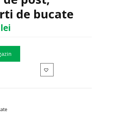
rti de bucate
0
lei
gazin
cate