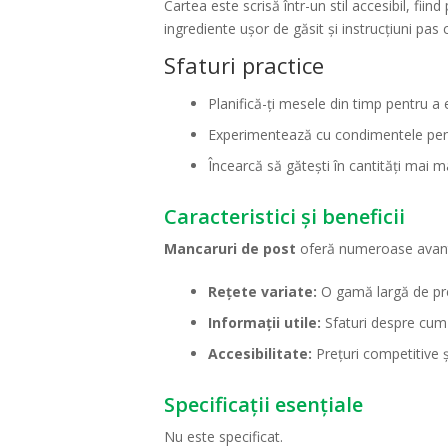
Cartea este scrisă într-un stil accesibil, fiin
ingrediente ușor de găsit și instrucțiuni pas 
Sfaturi practice
Planifică-ți mesele din timp pentru a e
Experimentează cu condimentele pen
Încearcă să gătești în cantități mai m
Caracteristici și beneficii
Mancaruri de post
oferă numeroase avanta
Rețete variate:
O gamă largă de prep
Informații utile:
Sfaturi despre cum 
Accesibilitate:
Prețuri competitive și
Specificații esențiale
Nu este specificat.