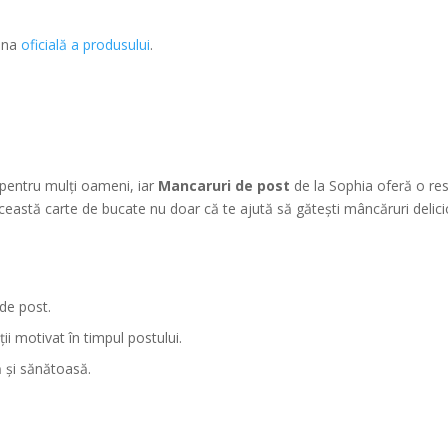
gina
oficială a produsului
.
 pentru mulți oameni, iar
Mancaruri de post
de la Sophia oferă o re
eastă carte de bucate nu doar că te ajută să gătești mâncăruri delicio
de post.
i motivat în timpul postului.
 și sănătoasă.