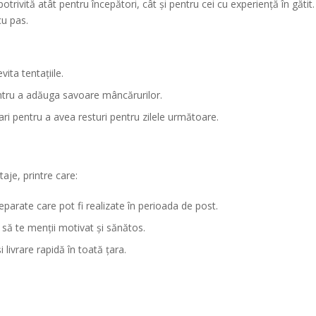
d potrivită atât pentru începători, cât și pentru cei cu experiență în găti
cu pas.
vita tentațiile.
tru a adăuga savoare mâncărurilor.
ari pentru a avea resturi pentru zilele următoare.
je, printre care:
arate care pot fi realizate în perioada de post.
să te menții motivat și sănătos.
 livrare rapidă în toată țara.