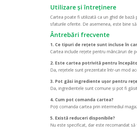
Utilizare și întreținere
Cartea poate fi utilizată ca un ghid de bază
sfaturile oferite. De asemenea, este bine să 
Ântrebări frecvente
1. Ce tipuri de rețete sunt incluse în ca
Cartea include rețete pentru mâncăruri de pos
2. Este cartea potrivită pentru începăto
Da, rețetele sunt prezentate într-un mod acce
3. Pot găsi ingrediente ușor pentru reț
Da, ingredientele sunt comune și pot fi găs
4. Cum pot comanda cartea?
Poți comanda cartea prin intermediul magazi
5. Există reduceri disponibile?
Nu este specificat, dar este recomandat să v