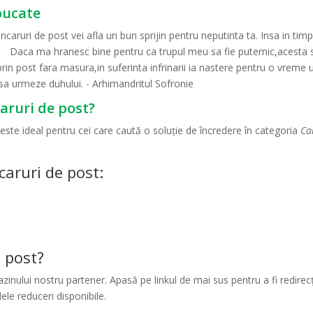
bucate
ncaruri de post vei afla un bun sprijin pentru neputinta ta. Insa in ti
ita. Daca ma hranesc bine pentru ca trupul meu sa fie puternic,acesta se
in post fara masura,in suferinta infrinarii ia nastere pentru o vreme 
 sa urmeze duhului. - Arhimandritul Sofronie
aruri de post?
este ideal pentru cei care caută o soluție de încredere în categoria
Ca
aruri de post:
 post?
inului nostru partener. Apasă pe linkul de mai sus pentru a fi redirecț
lele reduceri disponibile.