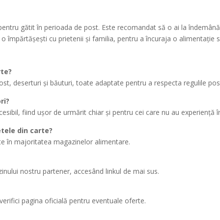
 pentru gătit în perioada de post. Este recomandat să o ai la îndemână 
o împărtășești cu prietenii și familia, pentru a încuraja o alimentație
rte?
t, deserturi și băuturi, toate adaptate pentru a respecta regulile post
ri?
sibil, fiind ușor de urmărit chiar și pentru cei care nu au experiență în
etele din carte?
ite în majoritatea magazinelor alimentare.
nului nostru partener, accesând linkul de mai sus.
erifici pagina oficială pentru eventuale oferte.