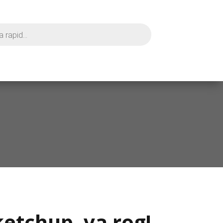
etchup, va rog!