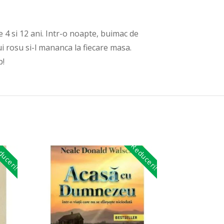
 4 si 12 ani. Intr-o noapte, buimac de
ui rosu si-l mananca la fiecare masa.
p!
uceri!
Reduceri!