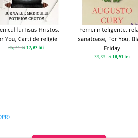
enicul lui Iisus Hristos,
Femei inteligente, rela
r You, Carti de religie
sanatoase, For You, Bl
35,94
lei
17,97
lei
Friday
33,83
lei
16,91
lei
GDPR)