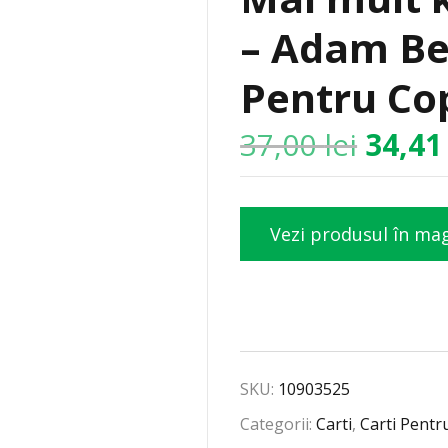
– Adam Be
Pentru Cop
37,00
lei
34,4
Vezi produsul în ma
SKU:
10903525
Categorii:
Carti
,
Carti Pentr