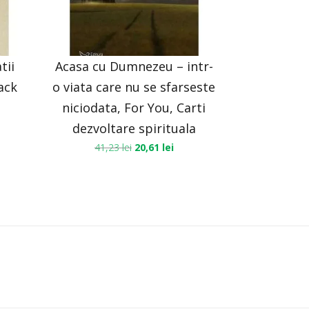
tii
Acasa cu Dumnezeu – intr-
ack
o viata care nu se sfarseste
niciodata, For You, Carti
dezvoltare spirituala
41,23
lei
20,61
lei