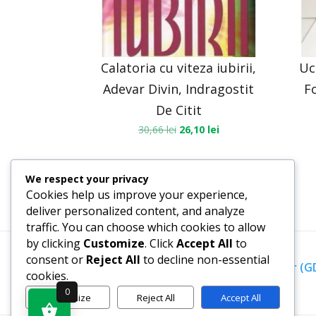
Calatoria cu viteza iubirii,
Uc
Adevar Divin, Indragostit
Fo
De Citit
30,66
lei
26,10
lei
We respect your privacy
Cookies help us improve your experience,
deliver personalized content, and analyze
traffic. You can choose which cookies to allow
by clicking
Customize
. Click
Accept All
to
consent or
Reject All
to decline non-essential
Termeni, Condiții & Protecția Datelor (
cookies.
0
Customize
Reject All
Accept All