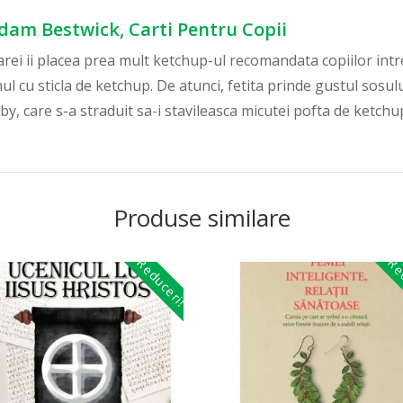
Adam Bestwick, Carti Pentru Copii
ei ii placea prea mult ketchup-ul recomandata copiilor intre
l cu sticla de ketchup. De atunci, fetita prinde gustul sosul
by, care s-a straduit sa-i stavileasca micutei pofta de ketchu
Produse similare
Reduceri!
Red