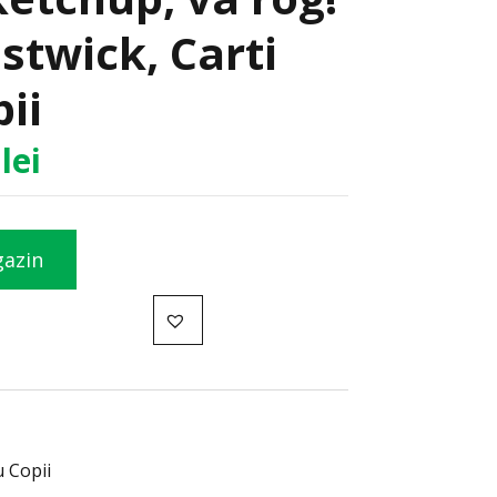
stwick, Carti
ii
1
lei
gazin
u Copii