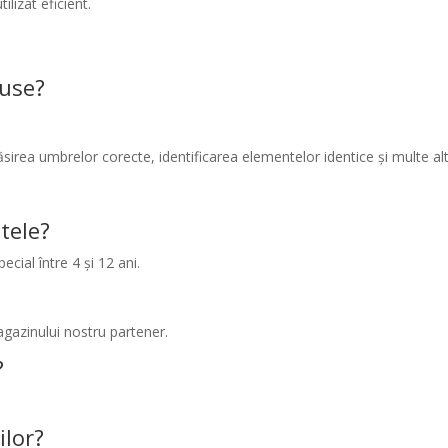
ilizat eficient.
luse?
găsirea umbrelor corecte, identificarea elementelor identice și multe alt
tele?
ecial între 4 și 12 ani.
agazinului nostru partener.
?
ilor?