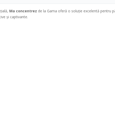
țială,
Ma concentrez
de la Gama oferă o soluție excelentă pentru pări
tive și captivante.