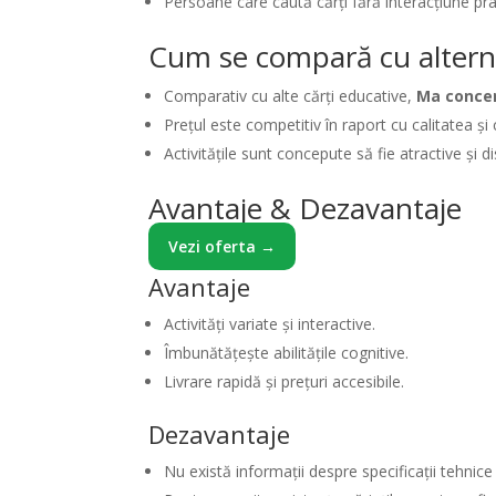
Persoane care caută cărți fără interacțiune pra
Cum se compară cu altern
Comparativ cu alte cărți educative,
Ma conce
Prețul este competitiv în raport cu calitatea și 
Activitățile sunt concepute să fie atractive și d
Avantaje & Dezavantaje
Vezi oferta →
Avantaje
Activități variate și interactive.
Îmbunătățește abilitățile cognitive.
Livrare rapidă și prețuri accesibile.
Dezavantaje
Nu există informații despre specificații tehnice 