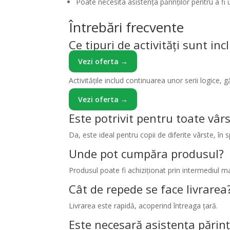
Poate necesita asistența părinților pentru a fi ut
Întrebări frecvente
Ce tipuri de activități sunt inc
Vezi oferta →
Activitățile includ continuarea unor serii logice, 
Vezi oferta →
Este potrivit pentru toate vârs
Da, este ideal pentru copii de diferite vârste, în sp
Unde pot cumpăra produsul?
Produsul poate fi achiziționat prin intermediul m
Cât de repede se face livrarea
Livrarea este rapidă, acoperind întreaga țară.
Este necesară asistența părinț