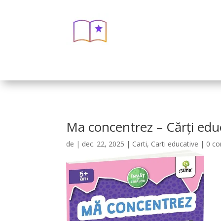
Ma concentrez – Cărți educ
de
|
dec. 22, 2025
|
Carti
,
Carti educative
|
0 co