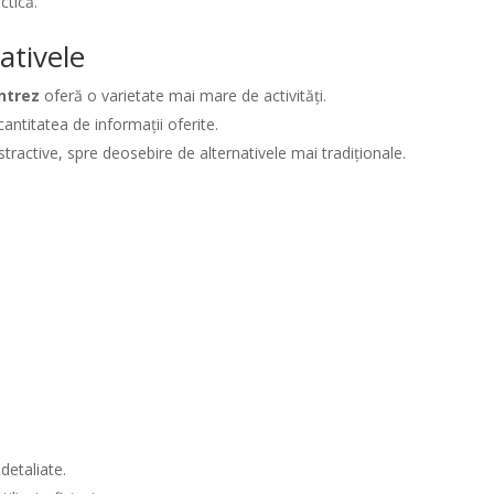
ctică.
ativele
ntrez
oferă o varietate mai mare de activități.
cantitatea de informații oferite.
istractive, spre deosebire de alternativele mai tradiționale.
detaliate.