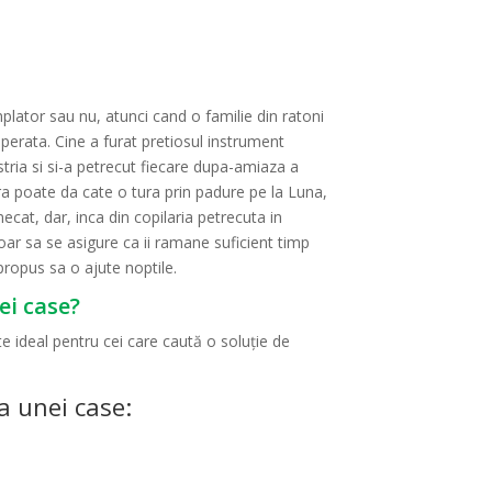
plator sau nu, atunci cand o familie din ratoni
erata. Cine a furat pretiosul instrument
tria si si-a petrecut fiecare dupa-amiaza a
tura poate da cate o tura prin padure pe la Luna,
cat, dar, inca din copilaria petrecuta in
ar sa se asigure ca ii ramane suficient timp
propus sa o ajute noptile.
ei case?
e ideal pentru cei care caută o soluție de
a unei case: