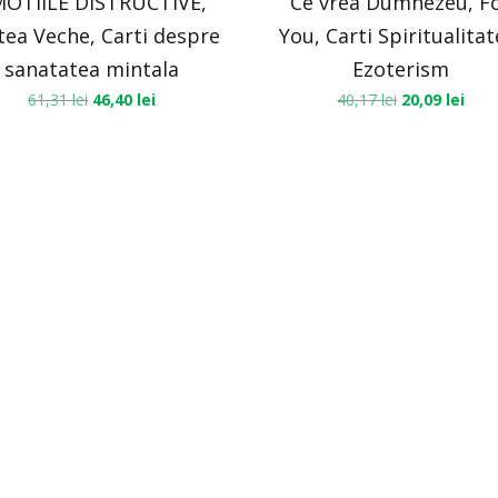
OTIILE DISTRUCTIVE,
Ce vrea Dumnezeu, F
tea Veche, Carti despre
You, Carti Spiritualitat
sanatatea mintala
Ezoterism
61,31
lei
46,40
lei
40,17
lei
20,09
lei