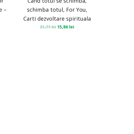
or
Cand totul se schimba,
e –
schimba totul, For You,
Carti dezvoltare spirituala
31,71
lei
15,86
lei