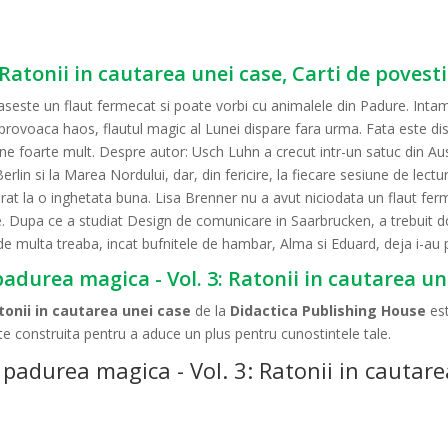
 Ratonii in cautarea unei case, Carti de povesti
aseste un flaut fermecat si poate vorbi cu animalele din Padure. Intam
ovoaca haos, flautul magic al Lunei dispare fara urma. Fata este disp
e foarte mult. Despre autor: Usch Luhn a crecut intr-un satuc din Aus
 Berlin si la Marea Nordului, dar, din fericire, la fiecare sesiune de lec
rat la o inghetata buna. Lisa Brenner nu a avut niciodata un flaut ferme
. Dupa ce a studiat Design de comunicare in Saarbrucken, a trebuit do
 de multa treaba, incat bufnitele de hambar, Alma si Eduard, deja i-au 
padurea magica - Vol. 3: Ratonii in cautarea un
tonii in cautarea unei case
de la
Didactica Publishing House
est
te construita pentru a aduce un plus pentru cunostintele tale.
padurea magica - Vol. 3: Ratonii in cautare