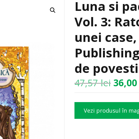
Luna si p
Vol. 3: Ra
unei case,
Publishing
de povesti
47,57
lei
36,0
Vezi produsul în ma