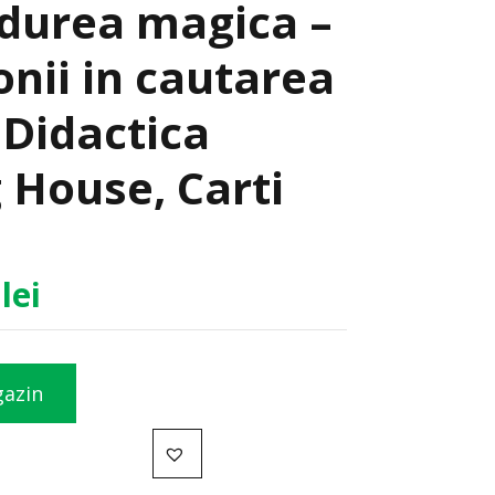
adurea magica –
tonii in cautarea
 Didactica
 House, Carti
0
lei
gazin