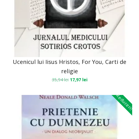
Ucenicul lui Iisus Hristos, For You, Carti de
religie
35,94
lei
17,97
lei
Reduceri!