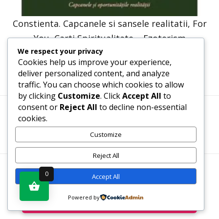
Constienta. Capcanele si sansele realitatii, For
You, Carti Spiritualitate – Ezoterism
We respect your privacy
37,00
lei
18,50
lei
Cookies help us improve your experience,
deliver personalized content, and analyze
traffic. You can choose which cookies to allow
by clicking
Customize
. Click
Accept All
to
consent or
Reject All
to decline non-essential
cookies.
Termeni, Condiții & Protecția Datelor (GDPR)
Customize
Reject All
WWW.RECENZII-CARTI.RO ©2026 TOATE DREPTURILE
0
Accept All
REZERVATE
Powered by
Vezi produsul în magazin
SITE REALIZAT DE
WWW.PROWEB-DESIGN.RO