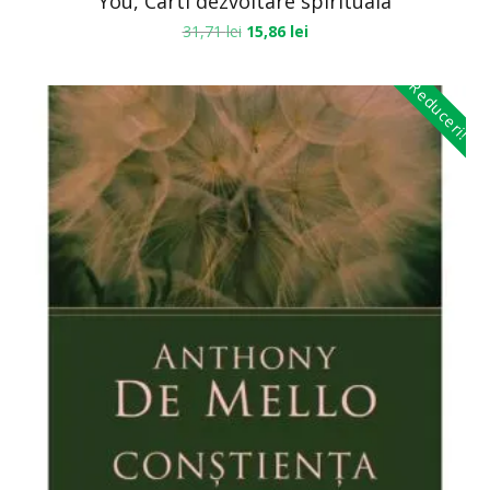
You, Carti dezvoltare spirituala
31,71
lei
15,86
lei
Reduceri!