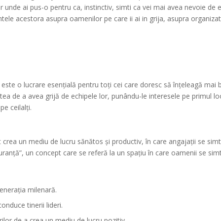
or unde ai pus-o pentru ca, instinctiv, simti ca vei mai avea nevoie de e
intele acestora asupra oamenilor pe care ii ai in grija, asupra organizatie
este o lucrare esențială pentru toți cei care doresc să înțeleagă mai
atea de a avea grijă de echipele lor, punându-le interesele pe primul lo
pe ceilalți.
 crea un mediu de lucru sănătos și productiv, în care angajații se simt 
uranță”, un concept care se referă la un spațiu în care oamenii se simt pr
generația milenară.
onduce tinerii lideri.
ilor de a crea un mediu de lucru pozitiv.