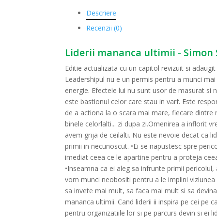
Descriere
Recenzii (0)
Liderii mananca ultimii - Simon
Editie actualizata cu un capitol revizuit si adaug
Leadershipul nu e un permis pentru a munci mai 
energie. Efectele lui nu sunt usor de masurat si
este bastionul celor care stau in varf. Este respo
de a actiona la o scara mai mare, fiecare dintre 
binele celorlalti... zi dupa zi.Omenirea a inflori
avem grija de ceilalti. Nu este nevoie decat ca lid
primii in necunoscut. •Ei se napustesc spre pericol.
imediat ceea ce le apartine pentru a proteja ceea 
•Inseamna ca ei aleg sa infrunte primii pericolul
vom munci neobositi pentru a le implini viziunea s
sa invete mai mult, sa faca mai mult si sa devina 
mananca ultimii. Cand liderii ii inspira pe cei pe
pentru organizatiile lor si pe parcurs devin si ei