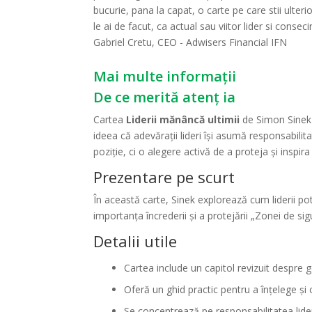
bucurie, pana la capat, o carte pe care stii ulteri
le ai de facut, ca actual sau viitor lider si consec
Gabriel Cretu, CEO - Adwisers Financial IFN
Mai multe informații
De ce merită atenț ia
Cartea
Liderii mănâncă ultimii
de Simon Sinek 
ideea că adevărații lideri își asumă responsabilit
poziție, ci o alegere activă de a proteja și inspira 
Prezentare pe scurt
În această carte, Sinek explorează cum liderii pot
importanța încrederii și a protejării „Zonei de sig
Detalii utile
Cartea include un capitol revizuit despre 
Oferă un ghid practic pentru a înțelege și c
Se concentrează pe responsabilitatea lider