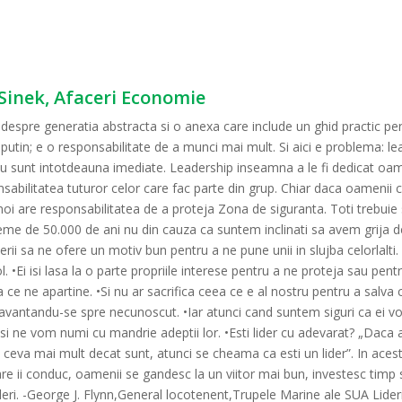
 Sinek, Afaceri Economie
it despre generatia abstracta si o anexa care include un ghid practic pen
putin; e o responsabilitate de a munci mai mult. Si aici e problema: 
 nu sunt intotdeauna imediate. Leadership inseamna a le fi dedicat oam
nsabilitatea tuturor celor care fac parte din grup. Chiar daca oamenii c
noi are responsabilitatea de a proteja Zona de siguranta. Toti trebuie
t vreme de 50.000 de ani nu din cauza ca suntem inclinati sa avem grija 
erii sa ne ofere un motiv bun pentru a ne pune unii in slujba celorlalti.
 •Ei isi lasa la o parte propriile interese pentru a ne proteja sau pentru
ce ne apartine. •Si nu ar sacrifica ceea ce e al nostru pentru a salva ce
, avantandu-se spre necunoscut. •Iar atunci cand suntem siguri ca ei vo
i ne vom numi cu mandrie adeptii lor. •Esti lider cu adevarat? „Daca acti
ceva mai mult decat sunt, atunci se cheama ca esti un lider”. In acest c
 care ii conduc, oamenii se gandesc la un viitor mai bun, investesc timp
 lideri. -George J. Flynn,General locotenent,Trupele Marine ale SUA Lide