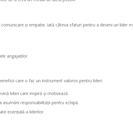
 de comunicare și empatie. Iată câteva sfaturi pentru a deveni un lider ma
ele angajaților.
 beneficii care o fac un instrument valoros pentru lideri:
evină lideri care inspiră și motivează.
asumării responsabilității pentru echipă.
e esențială a liderilor.