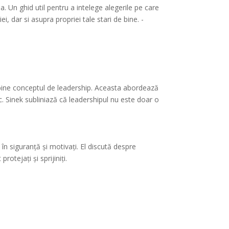
a. Un ghid util pentru a intelege alegerile pe care
i, dar si asupra propriei tale stari de bine. -
 bine conceptul de leadership. Aceasta abordează
c. Sinek subliniază că leadershipul nu este doar o
în siguranță și motivați. El discută despre
otejați și sprijiniți.