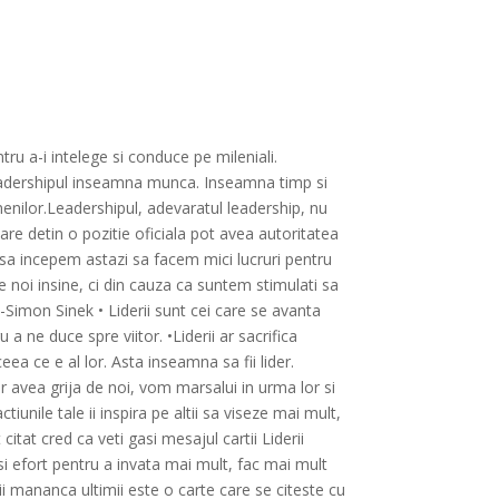
tru a-i intelege si conduce pe mileniali.
leadershipul inseamna munca. Inseamna timp si
enilor.Leadershipul, adevaratul leadership, nu
are detin o pozitie oficiala pot avea autoritatea
 sa incepem astazi sa facem mici lucruri pentru
de noi insine, ci din cauza ca suntem stimulati sa
 -Simon Sinek • Liderii sunt cei care se avanta
 a ne duce spre viitor. •Liderii ar sacrifica
ea ce e al lor. Asta inseamna sa fii lider.
r avea grija de noi, vom marsalui in urma lor si
unile tale ii inspira pe altii sa viseze mai mult,
itat cred ca veti gasi mesajul cartii Liderii
 si efort pentru a invata mai mult, fac mai mult
rii mananca ultimii este o carte care se citeste cu