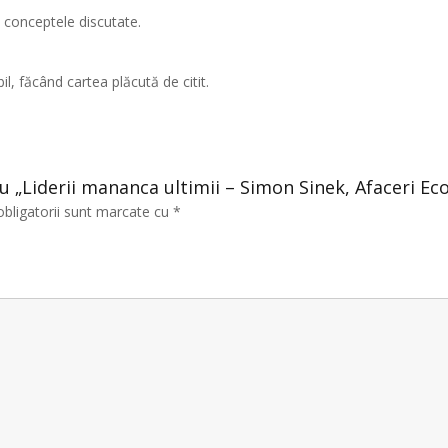
a conceptele discutate.
ibil, făcând cartea plăcută de citit.
tru „Liderii mananca ultimii – Simon Sinek, Afaceri E
obligatorii sunt marcate cu
*