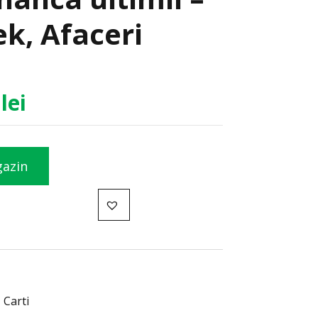
k, Afaceri
1
lei
gazin
,
Carti