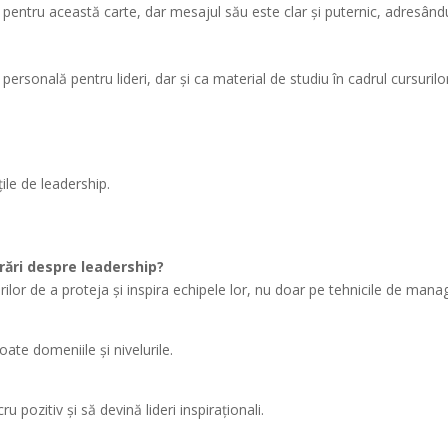
 pentru această carte, dar mesajul său este clar și puternic, adresându
 personală pentru lideri, dar și ca material de studiu în cadrul cursuri
ile de leadership.
crări despre leadership?
ilor de a proteja și inspira echipele lor, nu doar pe tehnicile de man
oate domeniile și nivelurile.
 pozitiv și să devină lideri inspiraționali.