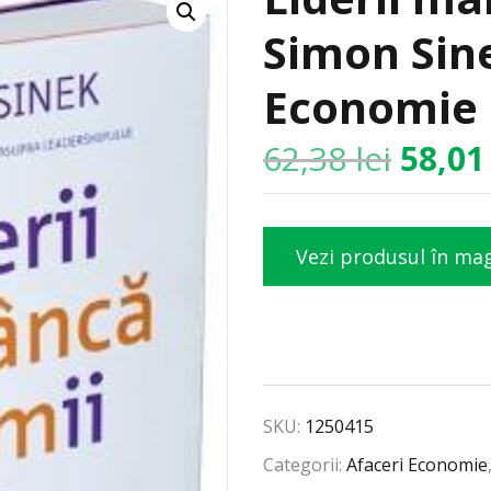
Simon Sine
Economie
62,38
lei
58,0
Vezi produsul în ma
SKU:
1250415
Categorii:
Afaceri Economie