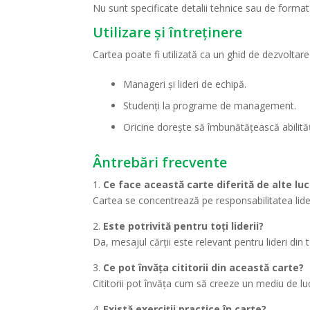
Nu sunt specificate detalii tehnice sau de format
Utilizare și întreținere
Cartea poate fi utilizată ca un ghid de dezvoltare
Manageri și lideri de echipă.
Studenți la programe de management.
Oricine dorește să îmbunătățească abilităț
Ântrebări frecvente
1.
Ce face această carte diferită de alte lu
Cartea se concentrează pe responsabilitatea lider
2.
Este potrivită pentru toți liderii?
Da, mesajul cărții este relevant pentru lideri din t
3.
Ce pot învăța cititorii din această carte?
Cititorii pot învăța cum să creeze un mediu de lucru
4.
Există exerciții practice în carte?