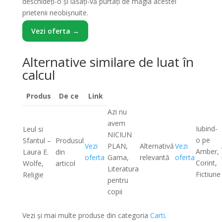
deschideți-o și lăsați-vă purtați de magia acestei
prietenii neobișnuite.
Vezi oferta →
Alternative similare de luat în
calcul
Produs
De ce
Link
Azi nu
avem
Iubind-
Leul si
NICIUN
o pe
Sfantul –
Produsul
Vezi
PLAN,
Alternativă
Vezi
Amber,
Laura E.
din
oferta
Gama,
relevantă
oferta
Corint,
Wolfe,
articol
Literatura
Fictiune
Religie
pentru
copii
Vezi și mai multe produse din categoria
Carti
.