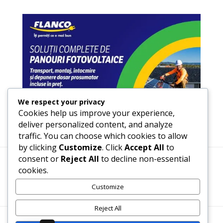
We respect your privacy
Cookies help us improve your experience,
deliver personalized content, and analyze
traffic. You can choose which cookies to allow
by clicking
Customize
. Click
Accept All
to
consent or
Reject All
to decline non-essential
cookies.
Termeni, Condiții & Protecția Datelor (GDPR)
Customize
Reject All
WWW.RECENZII-CARTI.RO ©2026 TOATE DREPTURILE