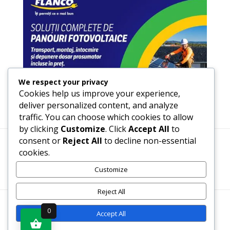
We respect your privacy
Cookies help us improve your experience,
deliver personalized content, and analyze
traffic. You can choose which cookies to allow
by clicking
Customize
. Click
Accept All
to
consent or
Reject All
to decline non-essential
cookies.
Termeni, Condiții & Protecția Datelor (GDPR)
Customize
Reject All
WWW.RECENZII-CARTI.RO ©2026 TOATE DREPTURILE
0
Accept All
REZERVATE