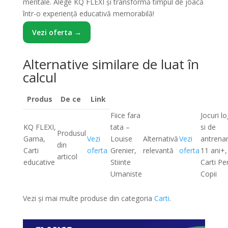
mentale. Alege KQ FLEXI și transformă timpul de joacă
într-o experiență educativă memorabilă!
Vezi oferta →
Alternative similare de luat în
calcul
Produs
De ce
Link
Fiice fara
Jocuri lo
KQ FLEXI,
tata –
si de
Produsul
Gama,
Vezi
Louise
Alternativă
Vezi
antrena
din
Carti
oferta
Grenier,
relevantă
oferta
11 ani+,
articol
educative
Stiinte
Carti Pe
Umaniste
Copii
Vezi și mai multe produse din categoria
Carti
.