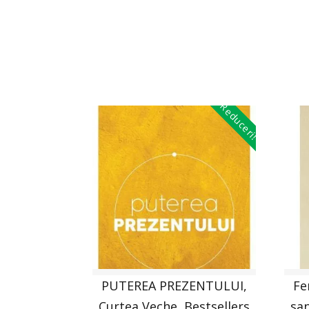
Reduceri!
PUTEREA PREZENTULUI,
Fe
Curtea Veche, Bestsellers
san