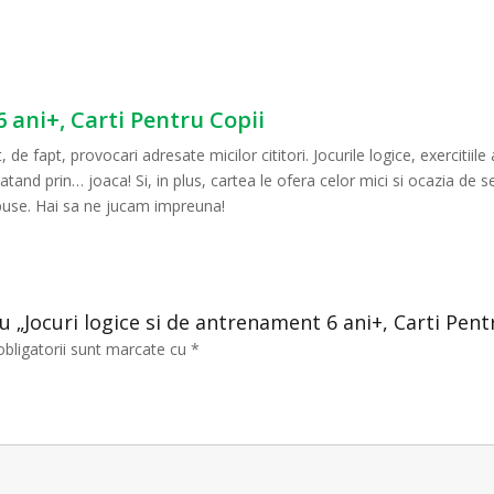
6 ani+, Carti Pentru Copii
, de fapt, provocari adresate micilor cititori. Jocurile logice, exercitii
atand prin… joaca! Si, in plus, cartea le ofera celor mici si ocazia de se
propuse. Hai sa ne jucam impreuna!
ru „Jocuri logice si de antrenament 6 ani+, Carti Pent
obligatorii sunt marcate cu
*