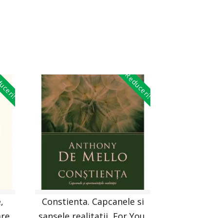
uceri!
Reduceri!
,
Constienta. Capcanele si
are
sansele realitatii, For You,