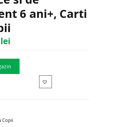
t 6 ani+, Carti
ii
7
lei
gazin
u Copii