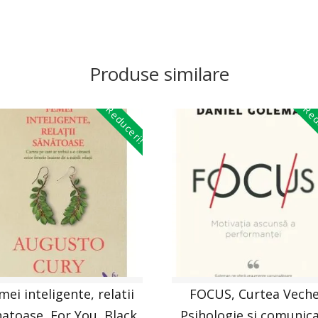
Produse similare
Reduceri!
Red
mei inteligente, relatii
FOCUS, Curtea Veche
atoase, For You, Black
Psihologie si comunic