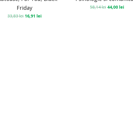
Friday
58,14
lei
44,00
lei
33,83
lei
16,91
lei