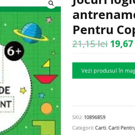
antrenamen
Pentru Cop
21,15
lei
19,6
Vezi produsul în ma
SKU:
10896859
Categorii:
Carti
,
Carti Pentr