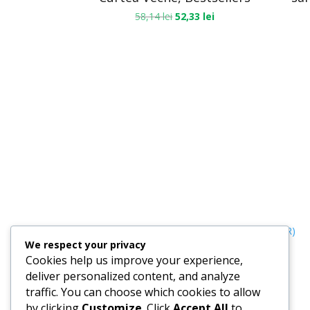
58,14
lei
52,33
lei
Termeni, Condiții & Protecția Datelor (GDPR)
We respect your privacy
Cookies help us improve your experience,
deliver personalized content, and analyze
traffic. You can choose which cookies to allow
by clicking
Customize
. Click
Accept All
to