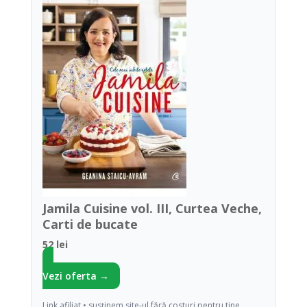
Jamila Cuisine vol. III, Curtea Veche,
Carti de bucate
52 lei
Vezi oferta →
Link afiliat • susținem site-ul fără costuri pentru tine