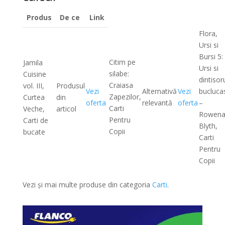
Produs
De ce
Link
Flora,
Ursi si
Bursi 5:
Citim pe
Jamila
Ursi si
silabe:
Cuisine
dintisor
Craiasa
vol. III,
Produsul
Vezi
Alternativă
Vezi
bucluca
Zapezilor,
Curtea
din
oferta
relevantă
oferta
–
Carti
Veche,
articol
Rowen
Pentru
Carti de
Blyth,
Copii
bucate
Carti
Pentru
Copii
Vezi și mai multe produse din categoria
Carti
.