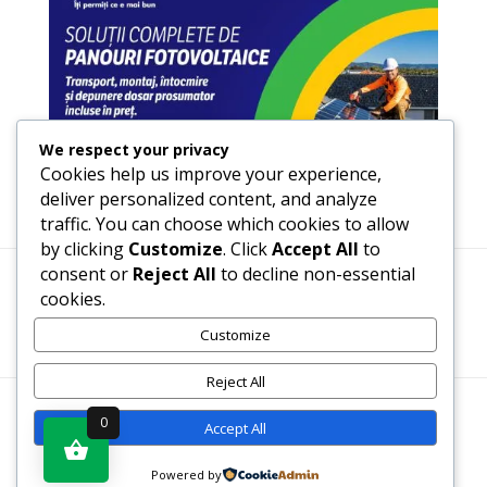
We respect your privacy
Cookies help us improve your experience,
deliver personalized content, and analyze
traffic. You can choose which cookies to allow
by clicking
Customize
. Click
Accept All
to
consent or
Reject All
to decline non-essential
cookies.
Termeni, Condiții & Protecția Datelor (GDPR)
Customize
Reject All
WWW.RECENZII-CARTI.RO ©2026 TOATE DREPTURILE
0
Accept All
REZERVATE
Powered by