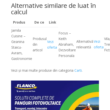
Alternative similare de luat în
calcul
Produs
De ce
Link
Jamila
Focus –
Cuisine –
Produsul
Keith
Vila
Alternativă
Vezi
Geanina
Vezi
din
Abraham,
Trei
relevantă
oferta
Staicu-
oferta
articol
Dezvoltare
Fic
Avram,
Personala
Gastronomie
Vezi și mai multe produse din categoria
Carti
.