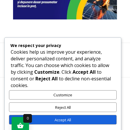
We respect your privacy
Cookies help us improve your experience,
Termeni, Condiții & Protecția Datelor (GDPR)
deliver personalized content, and analyze
traffic. You can choose which cookies to allow
by clicking
Customize
. Click
Accept All
to
consent or
Reject All
to decline non-essential
cookies.
Customize
www.recenzii-carti.ro ©2026 Toate drepturile rezervate
Reject All
0
Site realizat de
www.proweb-design.ro
Accept All