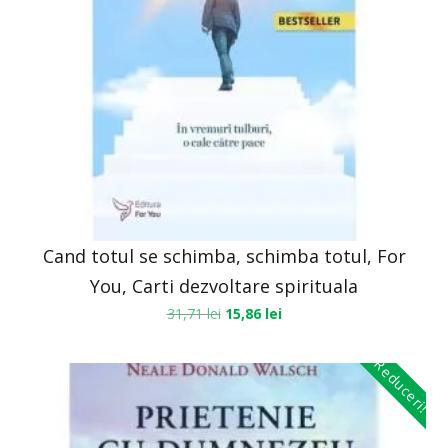
Cand totul se schimba, schimba totul, For
You, Carti dezvoltare spirituala
31,71
lei
15,86
lei
Reduceri!