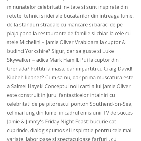
minunatelor celebritati invitate si sunt inspirate din
retete, tehnici si idei ale bucatarilor din intreaga lume,
de la standuri stradale cu mancare si baraci de pe
plaja pana la restaurante de familie si chiar la cele cu
stele Michelin! – Jamie Oliver Vrabioara la cuptor &
budinci Yorkshire? Sigur, dar sa guste si Luke
Skywalker – adica Mark Hamill. Pui la cuptor din
Grenada? Poftiti la masa, dar impartiti cu Craig David!
Kibbeh libanez? Cum sa nu, dar prima muscatura este
a Salmei Hayek! Conceptul noii carti a lui Jamie Oliver
este construit in jurul fantasticelor intalniri cu
celebritati de pe pitorescul ponton Southend-on-Sea,
cel mai lung din lume, in cadrul emisiunii TV de succes
Jamie & Jimmy's Friday Night Feast: bucurie cat
cuprinde, dialog spumos si inspiratie pentru cele mai
variate, laborioase si spectaculoase farfurii, cu