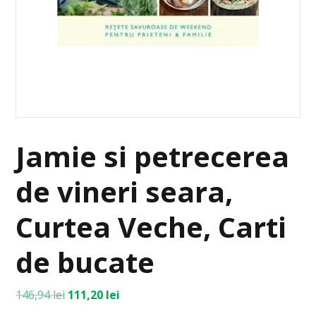
Jamie si petrecerea
de vineri seara,
Curtea Veche, Carti
de bucate
146,94
lei
111,20
lei