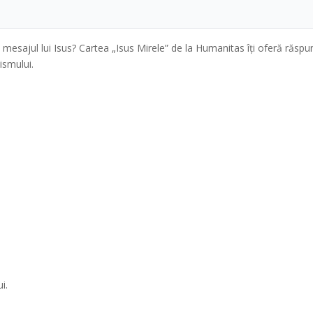
și mesajul lui Isus? Cartea „Isus Mirele” de la Humanitas îți oferă răspu
ismului.
i.