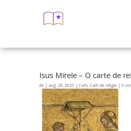
Isus Mirele – O carte de rel
de
|
aug. 28, 2025
|
Carti
,
Carti de religie
|
0 co