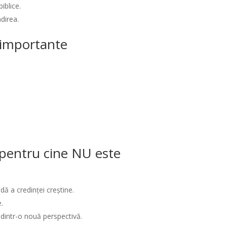
iblice.
ndirea.
i importante
/ pentru cine NU este
ă a credinței creștine.
e.
 dintr-o nouă perspectivă.