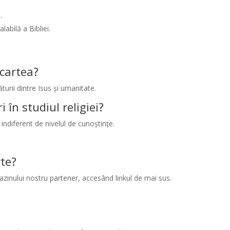
.
abilă a Bibliei.
cartea?
urii dintre Isus și umanitate.
 în studiul religiei?
, indiferent de nivelul de cunoștințe.
te?
zinului nostru partener, accesând linkul de mai sus.