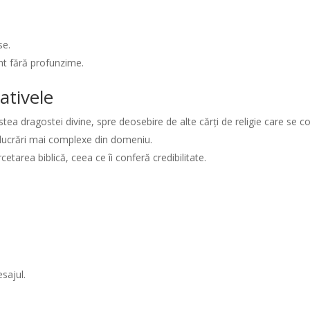
se.
nt fără profunzime.
ativele
tea dragostei divine, spre deosebire de alte cărți de religie care se 
cu lucrări mai complexe din domeniu.
cetarea biblică, ceea ce îi conferă credibilitate.
sajul.