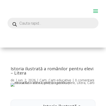
Istoria ilustrată a românilor pentru elevi
– Litera
de
|
iun. 2, 2026
|
Carti
,
Carti educative
|
0 comentarii