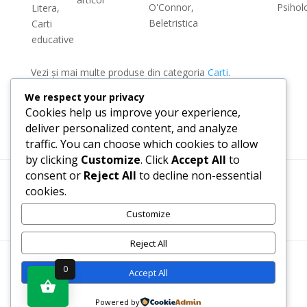
O'Connor,
Psihol
Litera,
Beletristica
Carti
educative
Vezi și mai multe produse din categoria
Carti
.
We respect your privacy
Cookies help us improve your experience,
deliver personalized content, and analyze
traffic. You can choose which cookies to allow
by clicking
Customize
. Click
Accept All
to
consent or
Reject All
to decline non-essential
cookies.
Termeni, Condiții & Protecția Datelor (GDPR)
Customize
Reject All
WWW.RECENZII-CARTI.RO ©2026 TOATE DREPTURILE
0
Accept All
REZERVATE
Powered by