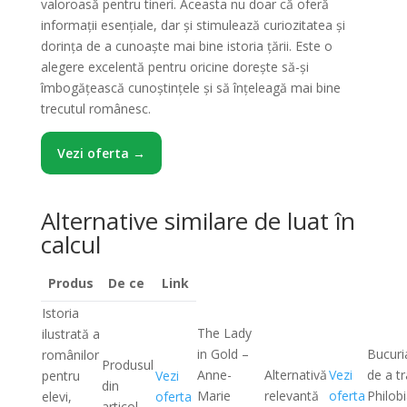
valoroasă pentru tineri. Aceasta nu doar că oferă
informații esențiale, dar și stimulează curiozitatea și
dorința de a cunoaște mai bine istoria țării. Este o
alegere excelentă pentru oricine dorește să-și
îmbogățească cunoștințele și să înțeleagă mai bine
trecutul românesc.
Vezi oferta →
Alternative similare de luat în
calcul
Produs
De ce
Link
Istoria
The Lady
ilustrată a
in Gold –
Bucuri
românilor
Produsul
Anne-
Alternativă
Vezi
de a tr
pentru
Vezi
din
Marie
relevantă
oferta
Philobi
elevi,
oferta
articol