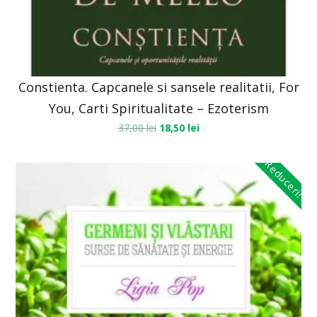
Constienta. Capcanele si sansele realitatii, For
You, Carti Spiritualitate – Ezoterism
37,00
lei
18,50
lei
Reduceri!