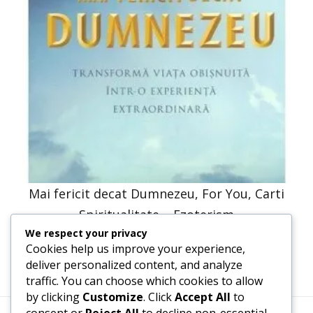
Mai fericit decat Dumnezeu, For You, Carti
Spiritualitate – Ezoterism
We respect your privacy
30,66
lei
15,33
lei
Cookies help us improve your experience,
deliver personalized content, and analyze
traffic. You can choose which cookies to allow
by clicking
Customize
. Click
Accept All
to
consent or
Reject All
to decline non-essential