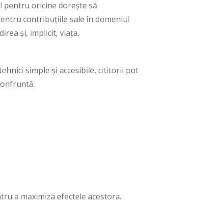
al pentru oricine dorește să
entru contribuțiile sale în domeniul
rea și, implicit, viața.
nici simple și accesibile, cititorii pot
confruntă.
ntru a maximiza efectele acestora.