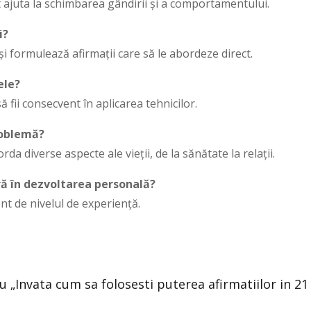
ot ajuta la schimbarea gândirii și a comportamentului.
i?
și formulează afirmații care să le abordeze direct.
ele?
 fii consecvent în aplicarea tehnicilor.
problemă?
da diverse aspecte ale vieții, de la sănătate la relații.
ră în dezvoltarea personală?
ent de nivelul de experiență.
u „Invata cum sa folosesti puterea afirmatiilor in 21 