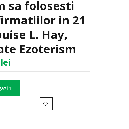
 sa folosesti
irmatiilor in 21
ouise L. Hay,
tate Ezoterism
7
lei
gazin