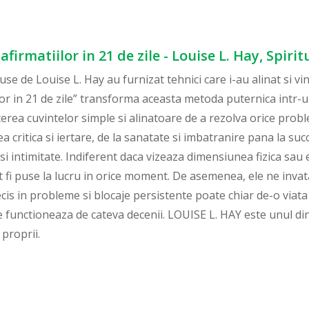
firmatiilor in 21 de zile - Louise L. Hay, Spiri
puse de Louise L. Hay au furnizat tehnici care i-au alinat si 
lor in 21 de zile” transforma aceasta metoda puternica intr-
erea cuvintelor simple si alinatoare de a rezolva orice probl
ea critica si iertare, de la sanatate si imbatranire pana la su
e si intimitate. Indiferent daca vizeaza dimensiunea fizica sau
ot fi puse la lucru in orice moment. De asemenea, ele ne invat
ecis in probleme si blocaje persistente poate chiar de-o viata
re functioneaza de cateva decenii. LOUISE L. HAY este unul di
 proprii.