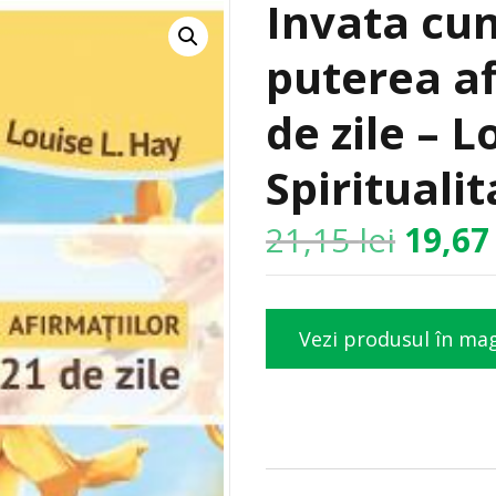
Invata cum
puterea af
de zile – L
Spirituali
21,15
lei
19,6
Vezi produsul în ma