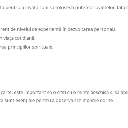
ă pentru a învăța cum să folosești puterea cuvintelor. Iată cât
erent de nivelul de experiență în dezvoltarea personală.
în viața cotidiană.
a principiilor spirituale.
rte, este important să o citiți cu o minte deschisă și să apl
nică sunt esențiale pentru a observa schimbările dorite.