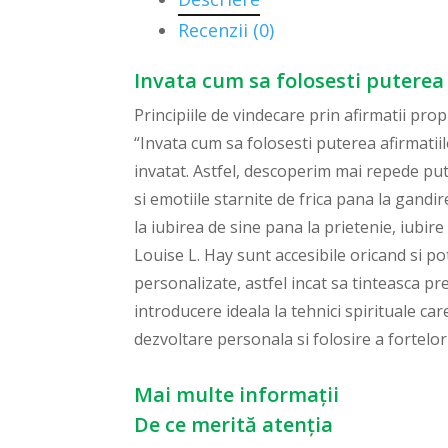
Recenzii (0)
Invata cum sa folosesti puterea a
Principiile de vindecare prin afirmatii pro
“Invata cum sa folosesti puterea afirmatii
invatat. Astfel, descoperim mai repede put
si emotiile starnite de frica pana la gandir
la iubirea de sine pana la prietenie, iubir
Louise L. Hay sunt accesibile oricand si p
personalizate, astfel incat sa tinteasca pr
introducere ideala la tehnici spirituale ca
dezvoltare personala si folosire a fortelor
Mai multe informații
De ce merită atenția