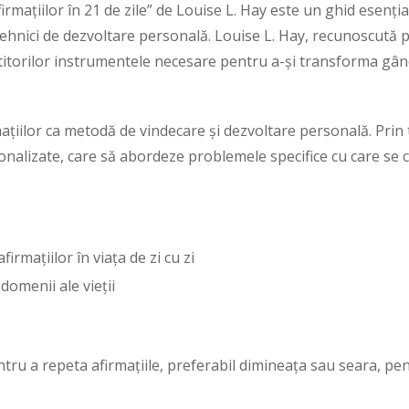
rmațiilor în 21 de zile” de Louise L. Hay este un ghid esenți
tehnici de dezvoltare personală. Louise L. Hay, recunoscută p
 cititorilor instrumentele necesare pentru a-și transforma gândi
țiilor ca metodă de vindecare și dezvoltare personală. Prin teh
rsonalizate, care să abordeze problemele specifice cu care se 
firmațiilor în viața de zi cu zi
domenii ale vieții
ntru a repeta afirmațiile, preferabil dimineața sau seara, pe