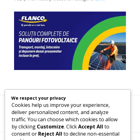
We respect your privacy
Cookies help us improve your experience,
Termeni, Condiții & Protecția Datelor (GDPR)
deliver personalized content, and analyze
traffic. You can choose which cookies to allow
by clicking
Customize
. Click
Accept All
to
consent or
Reject All
to decline non-essential