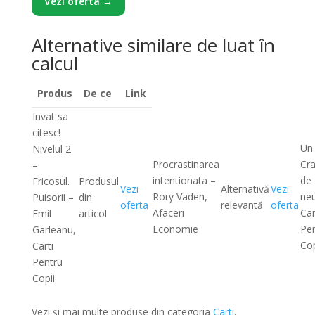
Vezi oferta →
Alternative similare de luat în
calcul
Produs
De ce
Link
Invat sa
citesc!
Un
Nivelul 2
Procrastinarea
Cra
–
intentionata –
de
Fricosul.
Produsul
Vezi
Alternativă
Vezi
Rory Vaden,
neu
Puisorii –
din
oferta
relevantă
oferta
Afaceri
Car
Emil
articol
Economie
Pe
Garleanu,
Cop
Carti
Pentru
Copii
Vezi și mai multe produse din categoria
Carti
.