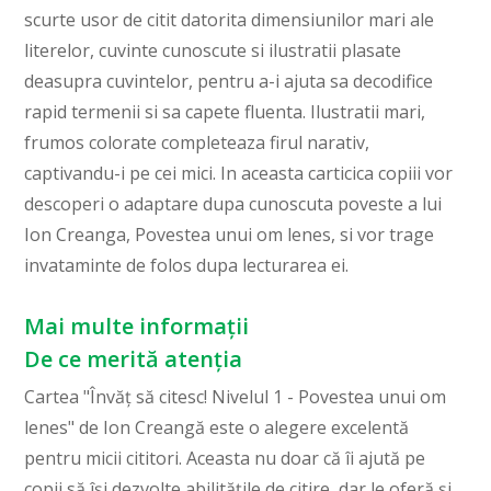
scurte usor de citit datorita dimensiunilor mari ale
literelor, cuvinte cunoscute si ilustratii plasate
deasupra cuvintelor, pentru a-i ajuta sa decodifice
rapid termenii si sa capete fluenta. Ilustratii mari,
frumos colorate completeaza firul narativ,
captivandu-i pe cei mici. In aceasta carticica copiii vor
descoperi o adaptare dupa cunoscuta poveste a lui
Ion Creanga, Povestea unui om lenes, si vor trage
invataminte de folos dupa lecturarea ei.
Mai multe informații
De ce merită atenția
Cartea "Învăț să citesc! Nivelul 1 - Povestea unui om
lenes" de Ion Creangă este o alegere excelentă
pentru micii cititori. Aceasta nu doar că îi ajută pe
copii să își dezvolte abilitățile de citire, dar le oferă și