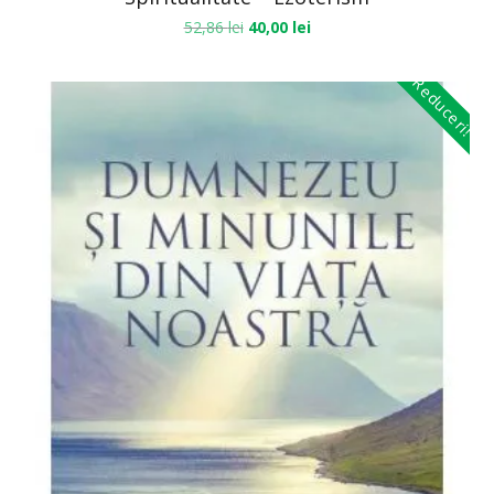
52,86
lei
40,00
lei
Reduceri!