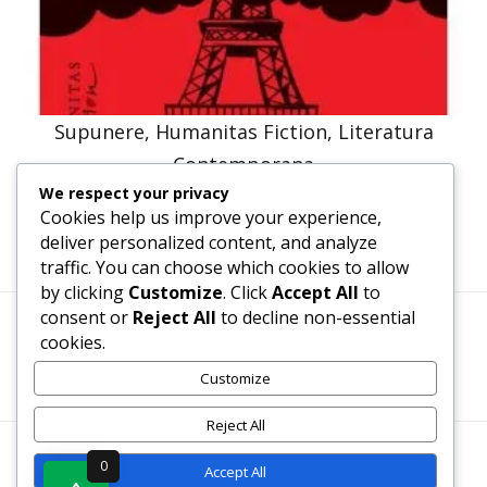
Supunere, Humanitas Fiction, Literatura
Contemporana
We respect your privacy
47,57
lei
36,00
lei
Cookies help us improve your experience,
deliver personalized content, and analyze
traffic. You can choose which cookies to allow
by clicking
Customize
. Click
Accept All
to
consent or
Reject All
to decline non-essential
cookies.
Termeni, Condiții & Protecția Datelor (GDPR)
Customize
Reject All
WWW.RECENZII-CARTI.RO ©2026 TOATE DREPTURILE
0
Accept All
REZERVATE