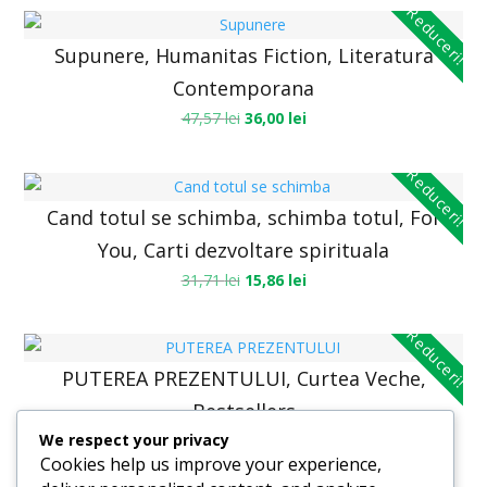
Reduceri!
Supunere, Humanitas Fiction, Literatura
Contemporana
47,57
lei
36,00
lei
Reduceri!
Cand totul se schimba, schimba totul, For
You, Carti dezvoltare spirituala
31,71
lei
15,86
lei
Reduceri!
PUTEREA PREZENTULUI, Curtea Veche,
Bestsellers
We respect your privacy
58,14
lei
52,33
lei
Cookies help us improve your experience,