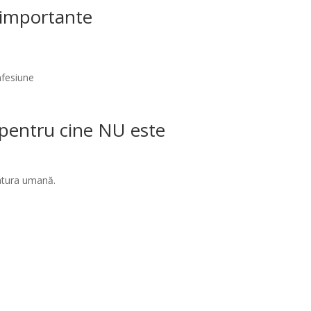
i importante
nfesiune
/ pentru cine NU este
natura umană.