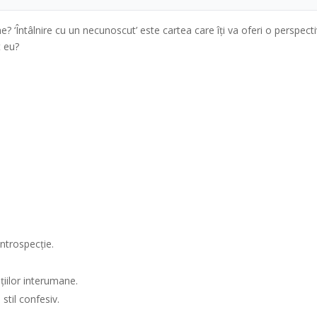
ne? ‘Întâlnire cu un necunoscut’ este cartea care îți va oferi o perspect
t eu?
ntrospecție.
ațiilor interumane.
 stil confesiv.