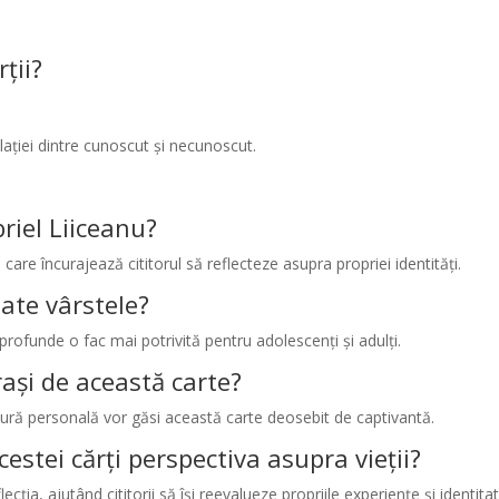
ții?
elației dintre cunoscut și necunoscut.
briel Liiceanu?
 care încurajează cititorul să reflecteze asupra propriei identități.
oate vârstele?
profunde o fac mai potrivită pentru adolescenți și adulți.
trași de această carte?
teratură personală vor găsi această carte deosebit de captivantă.
estei cărți perspectiva asupra vieții?
cția, ajutând cititorii să își reevalueze propriile experiențe și identita