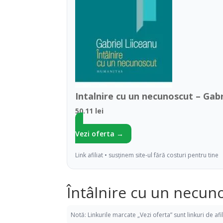
Intalnire cu un necunoscut – Gabr
50.11 lei
Vezi oferta →
Link afiliat • susținem site-ul fără costuri pentru tine
Întâlnire cu un necuno
Notă: Linkurile marcate „Vezi oferta” sunt linkuri de af