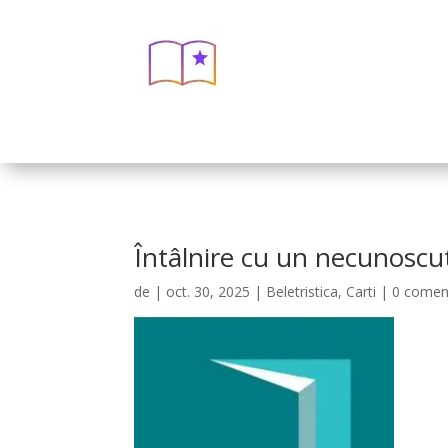
Întâlnire cu un necunoscut
de
|
oct. 30, 2025
|
Beletristica
,
Carti
|
0 coment