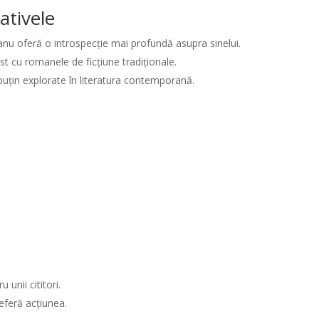
ativele
ceanu oferă o introspecție mai profundă asupra sinelui.
ast cu romanele de ficțiune tradiționale.
uțin explorate în literatura contemporană.
unii cititori.
eferă acțiunea.