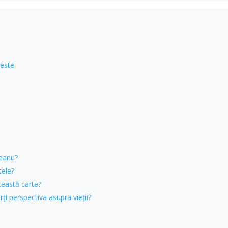
 este
ceanu?
tele?
această carte?
ți perspectiva asupra vieții?