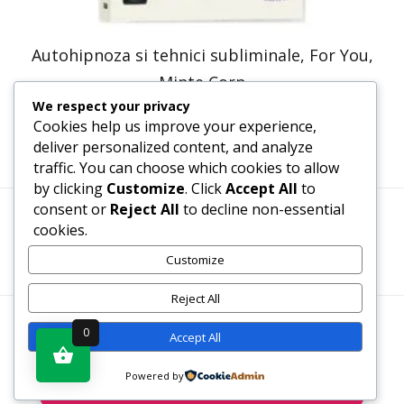
Autohipnoza si tehnici subliminale, For You,
Minte Corp
We respect your privacy
50,74
lei
25,37
lei
Cookies help us improve your experience,
deliver personalized content, and analyze
traffic. You can choose which cookies to allow
by clicking
Customize
. Click
Accept All
to
consent or
Reject All
to decline non-essential
cookies.
Termeni, Condiții & Protecția Datelor (GDPR)
Customize
Reject All
WWW.RECENZII-CARTI.RO ©2026 TOATE DREPTURILE
0
Accept All
REZERVATE
Powered by
Vezi produsul în magazin
SITE REALIZAT DE
WWW.PROWEB-DESIGN.RO