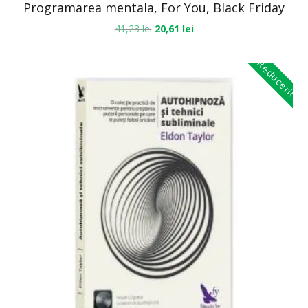
Programarea mentala, For You, Black Friday
41,23
lei
20,61
lei
Reduceri!