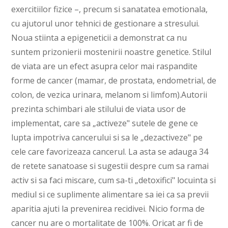
exercitiilor fizice –, precum si sanatatea emotionala,
cu ajutorul unor tehnici de gestionare a stresului.
Noua stiinta a epigeneticii a demonstrat ca nu
suntem prizonierii mostenirii noastre genetice. Stilul
de viata are un efect asupra celor mai raspandite
forme de cancer (mamar, de prostata, endometrial, de
colon, de vezica urinara, melanom si limfom).Autorii
prezinta schimbari ale stilului de viata usor de
implementat, care sa „activeze" sutele de gene ce
lupta impotriva cancerului si sa le „dezactiveze" pe
cele care favorizeaza cancerul. La asta se adauga 34
de retete sanatoase si sugestii despre cum sa ramai
activ si sa faci miscare, cum sa-ti „detoxifici" locuinta si
mediul si ce suplimente alimentare sa iei ca sa previi
aparitia ajuti la prevenirea recidivei. Nicio forma de
cancer nu are o mortalitate de 100%. Oricat ar fi de