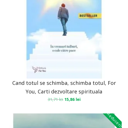
Cand totul se schimba, schimba totul, For
You, Carti dezvoltare spirituala
31,71
lei
15,86
lei
Reduceri!