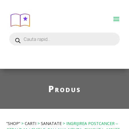
Produs
”SHOP”
>
CARTI
>
SANATATE
> INGRIJIREA POSTCANCER –