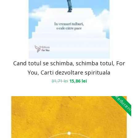
Cand totul se schimba, schimba totul, For
You, Carti dezvoltare spirituala
31,71
lei
15,86
lei
Reduceri!