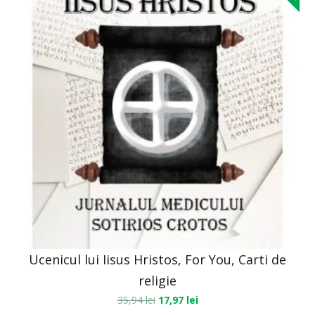
Ucenicul lui Iisus Hristos, For You, Carti de
religie
35,94
lei
17,97
lei