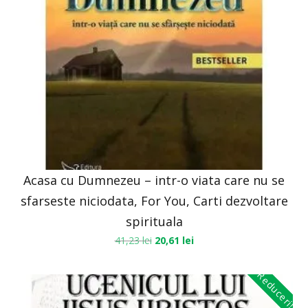
Acasa cu Dumnezeu – intr-o viata care nu se
sfarseste niciodata, For You, Carti dezvoltare
spirituala
41,23
lei
20,61
lei
Reduceri!