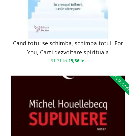
Cand totul se schimba, schimba totul, For
You, Carti dezvoltare spirituala
31,71
lei
15,86
lei
Reduceri!