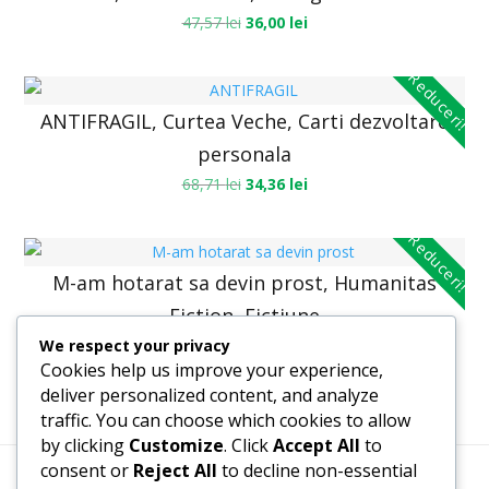
47,57
lei
36,00
lei
Reduceri!
ANTIFRAGIL, Curtea Veche, Carti dezvoltare
personala
68,71
lei
34,36
lei
Reduceri!
M-am hotarat sa devin prost, Humanitas
Fiction, Fictiune
We respect your privacy
30,66
lei
23,20
lei
Cookies help us improve your experience,
deliver personalized content, and analyze
traffic. You can choose which cookies to allow
by clicking
Customize
. Click
Accept All
to
consent or
Reject All
to decline non-essential