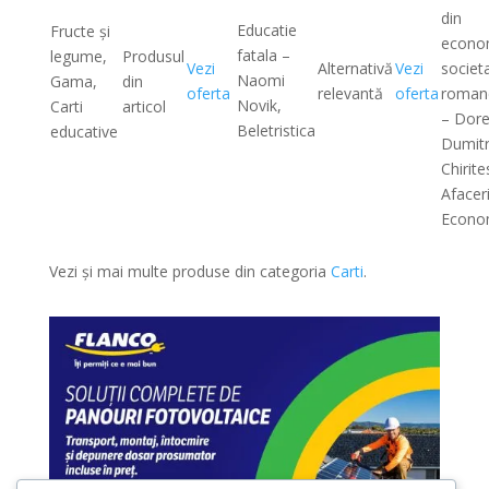
din
Educatie
Fructe şi
econom
fatala –
legume,
Produsul
Vezi
Alternativă
Vezi
societ
Naomi
Gama,
din
oferta
relevantă
oferta
roman
Novik,
Carti
articol
– Dore
Beletristica
educative
Dumit
Chirite
Afacer
Econo
Vezi și mai multe produse din categoria
Carti
.