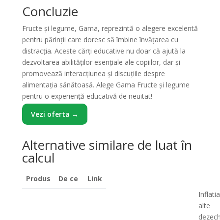
Concluzie
Fructe şi legume, Gama, reprezintă o alegere excelentă
pentru părinții care doresc să îmbine învățarea cu
distracția. Aceste cărți educative nu doar că ajută la
dezvoltarea abilităților esențiale ale copiilor, dar și
promovează interacțiunea și discuțiile despre
alimentația sănătoasă. Alege Gama Fructe şi legume
pentru o experiență educativă de neuitat!
Vezi oferta →
Alternative similare de luat în
calcul
Produs
De ce
Link
Inflatia
alte
dezech