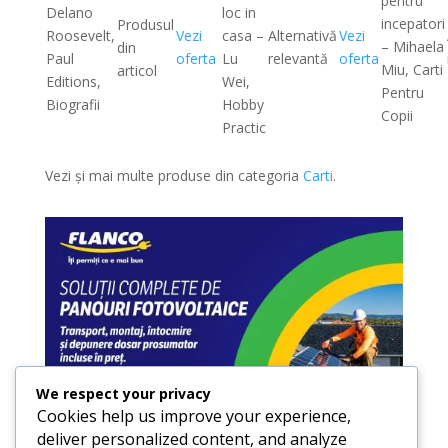
pentru
Delano
loc in
incepatori
Produsul
Roosevelt,
Vezi
casa –
Alternativă
Vezi
– Mihaela
din
Paul
oferta
Lu
relevantă
oferta
Miu, Carti
articol
Editions,
Wei,
Pentru
Biografii
Hobby
Copii
Practic
Vezi și mai multe produse din categoria
Carti
.
We respect your privacy
Cookies help us improve your experience,
deliver personalized content, and analyze