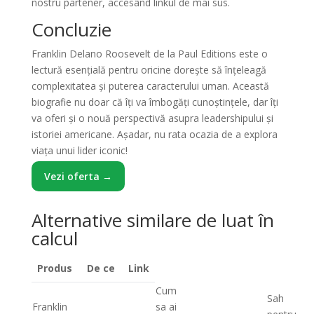
nostru partener, accesând linkul de mai sus.
Concluzie
Franklin Delano Roosevelt de la Paul Editions este o
lectură esențială pentru oricine dorește să înțeleagă
complexitatea și puterea caracterului uman. Această
biografie nu doar că îți va îmbogăți cunoștințele, dar îți
va oferi și o nouă perspectivă asupra leadershipului și
istoriei americane. Așadar, nu rata ocazia de a explora
viața unui lider iconic!
Vezi oferta →
Alternative similare de luat în
calcul
Produs
De ce
Link
Cum
Sah
Franklin
sa ai