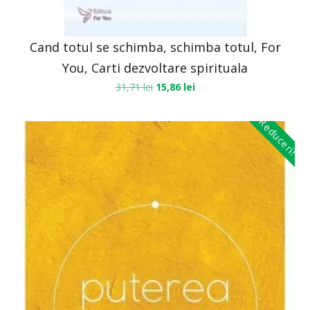
Cand totul se schimba, schimba totul, For
You, Carti dezvoltare spirituala
31,71
lei
15,86
lei
Reduceri!