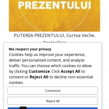
PUTEREA PREZENTULUI, Curtea Veche,
Bestsellers
We respect your privacy
58,14
lei
52,33
lei
Cookies help us improve your experience,
deliver personalized content, and analyze
traffic. You can choose which cookies to allow
by clicking
Customize
. Click
Accept All
to
consent or
Reject All
to decline non-essential
cookies.
Termeni, Condiții & Protecția Datelor (GDPR)
Customize
Reject All
WWW.RECENZII-CARTI.RO ©2026 TOATE DREPTURILE