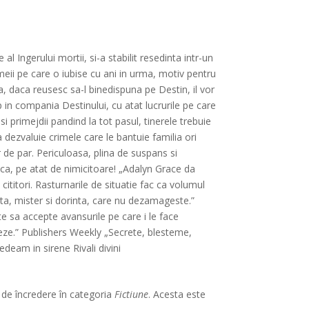
l Ingerului mortii, si-a stabilit resedinta intr-un
meii pe care o iubise cu ani in urma, motiv pentru
ca, daca reusesc sa-l binedispuna pe Destin, il vor
in compania Destinului, cu atat lucrurile pe care
i primejdii pandind la tot pasul, tinerele trebuie
 dezvaluie crimele care le bantuie familia ori
r de par. Periculoasa, plina de suspans si
ica, pe atat de nimicitoare! „Adalyn Grace da
ititori. Rasturnarile de situatie fac ca volumul
nta, mister si dorinta, care nu dezamageste.”
e sa accepte avansurile pe care i le face
leze.” Publishers Weekly „Secrete, blesteme,
edeam in sirene Rivali divini
e de încredere în categoria
Fictiune
. Acesta este