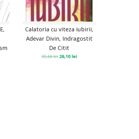
E,
Calatoria cu viteza iubirii,
Adevar Divin, Indragostit
ism
De Citit
30,66
lei
26,10
lei