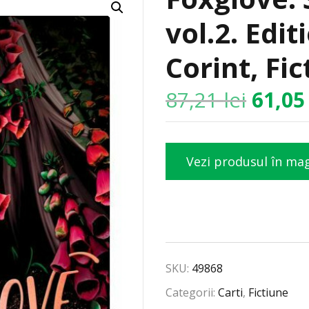
vol.2. Edi
Corint, Fi
87,21
lei
61,0
Vezi produsul în ma
SKU:
49868
Categorii:
Carti
,
Fictiune