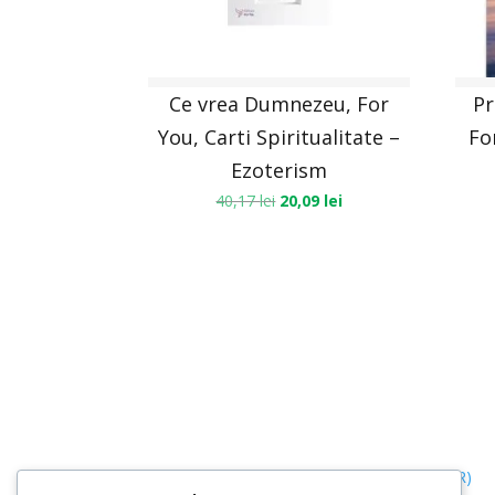
Ce vrea Dumnezeu, For
Pr
You, Carti Spiritualitate –
Fo
Ezoterism
40,17
lei
20,09
lei
Termeni, Condiții & Protecția Datelor (GDPR)