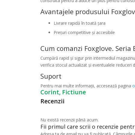
construita pentru a aduce un plus pentru cunostin
Avantajele produsului Foxglove
Livrare rapidă în toată țara
Prețuri competitive și accesibile
Cum comanzi Foxglove. Seria B
Cumpără rapid și sigur prin intermediul magazinul
verifica stocul actualizat și eventualele reduceri d
Suport
Pentru mai multe informații, accesează pagina
o
Corint, Fictiune
Recenzii
Nu există recenzii până acum.
Fii primul care scrii o recenzie pent
Adresa ta de email nu va fi publicată.
Câmpurile 