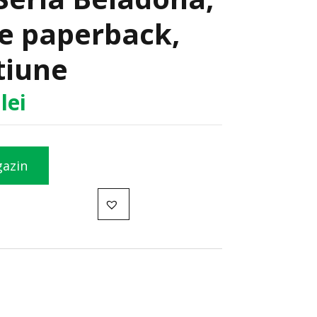
tie paperback,
ctiune
5
lei
gazin