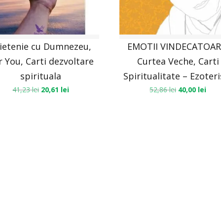
ietenie cu Dumnezeu,
EMOTII VINDECATOAR
r You, Carti dezvoltare
Curtea Veche, Carti
spirituala
Spiritualitate – Ezoter
41,23
lei
20,61
lei
52,86
lei
40,00
lei