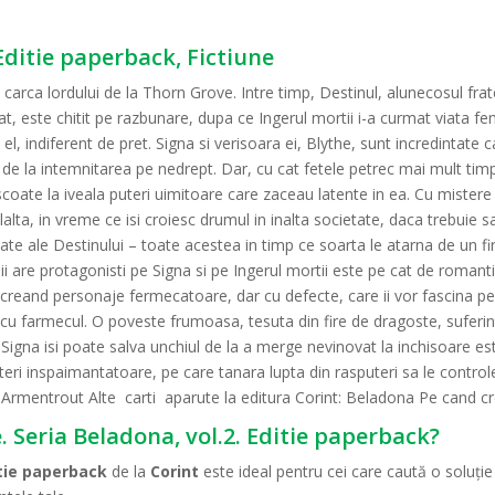
 Editie paperback, Fictiune
carca lordului de la Thorn Grove. Intre timp, Destinul, alunecosul frate a
, este chitit pe razbunare, dupa ce Ingerul mortii i-a curmat viata fe
l, indiferent de pret. Signa si verisoara ei, Blythe, sunt incredintate 
e la intemnitarea pe nedrept. Dar, cu cat fetele petrec mai mult timp 
coate la iveala puteri uimitoare care zaceau latente in ea. Cu mistere s
ta, in vreme ce isi croiesc drumul in inalta societate, daca trebuie sa
ate ale Destinului – toate acestea in timp ce soarta le atarna de un fi
i are protagonisti pe Signa si pe Ingerul mortii este pe cat de romant
creand personaje fermecatoare, dar cu defecte, care ii vor fascina pe c
ul cu farmecul. O poveste frumoasa, tesuta din fire de dragoste, suferi
igna isi poate salva unchiul de la a merge nevinovat la inchisoare est
uteri inspaimantatoare, pe care tanara lupta din rasputeri sa le contro
L. Armentrout Alte carti aparute la editura Corint: Beladona Pe cand cr
. Seria Beladona, vol.2. Editie paperback?
itie paperback
de la
Corint
este ideal pentru cei care caută o soluți