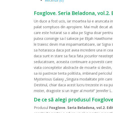
Recenzii (0)
Foxglove. Seria Beladona, vol.2.
Un duce a fost ucis, iar moartea lui e aruncata in 
palat somptuos din apropiere. Mai mult decat atat
care este hotarat sa o aiba pe Signa doar pentru e
putea convinge sa-l salveze pe Elijah Hawthorne d
le traiesc devin mai inspaimantatoare, iar Signa s
sa hotarasca daca pot avea incredere una in cealal
daca sunt in stare sa faca fata jocurilor neastept
seducatoare, aceasta continuare a povestii care i
viata conceptelor abstracte de moarte si destin, 
sa isi pastreze tenta politista, imbinand pericol
Mysterious Galaxy „Singura modalitate prin care S
Destinul, chiar daca acest lucru trezeste in ea p
mister, dragoste si un Inger al mortii!” Jennifer 
De ce să alegi produsul Foxglove
Produsul
Foxglove. Seria Beladona, vol.2. Ed