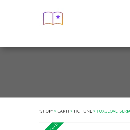
”SHOP”
>
CARTI
>
FICTIUNE
> FOXGLOVE. SERIA