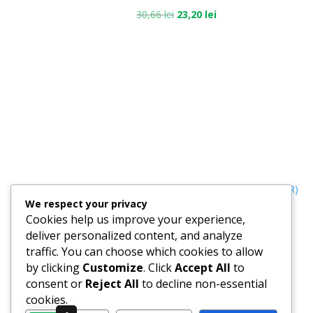
30,66
lei
23,20
lei
Termeni, Condiții & Protecția Datelor (GDPR)
We respect your privacy
Cookies help us improve your experience,
deliver personalized content, and analyze
traffic. You can choose which cookies to allow
by clicking
Customize
. Click
Accept All
to
consent or
Reject All
to decline non-essential
cookies.