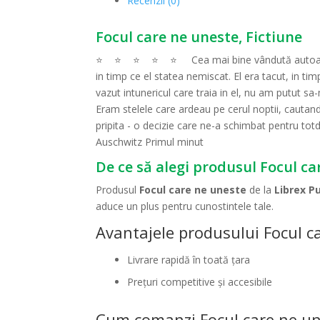
Recenzii (0)
Focul care ne uneste, Fictiune
⭐ ️ ⭐ ️ ⭐ ️ ⭐ ️ ⭐ ️ Cea mai bine vândută autoa
in timp ce el statea nemiscat. El era tacut, in 
vazut intunericul care traia in el, nu am putut 
Eram stelele care ardeau pe cerul noptii, cautand
pripita - o decizie care ne-a schimbat pentru totd
Auschwitz Primul minut
De ce să alegi produsul Focul ca
Produsul
Focul care ne uneste
de la
Librex P
aduce un plus pentru cunostintele tale.
Avantajele produsului Focul c
Livrare rapidă în toată țara
Prețuri competitive și accesibile
Cum comanzi Focul care ne u