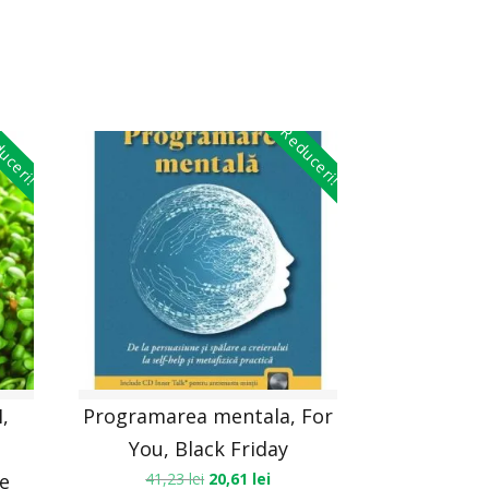
uceri!
Reduceri!
,
Programarea mentala, For
You, Black Friday
ie
41,23
lei
20,61
lei