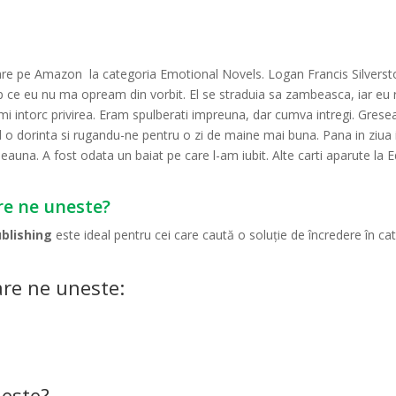
re pe Amazon la categoria Emotional Novels. Logan Francis Silversto
timp ce eu nu ma opream din vorbit. El se straduia sa zambeasca, iar e
sa-mi intorc privirea. Eram spulberati impreuna, dar cumva intregi. Gr
 o dorinta si rugandu-ne pentru o zi de maine mai buna. Pana in ziua i
eauna. A fost odata un baiat pe care l-am iubit. Alte carti aparute la Ed
re ne uneste?
ublishing
este ideal pentru cei care caută o soluție de încredere în c
are ne uneste:
neste?