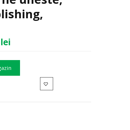
lishing,
0
lei
gazin