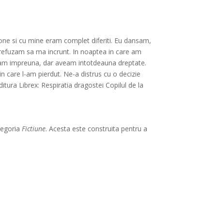
ne si cu mine eram complet diferiti. Eu dansam,
u refuzam sa ma incrunt. In noaptea in care am
eseam impreuna, dar aveam intotdeauna dreptate.
n care l-am pierdut. Ne-a distrus cu o decizie
itura Librex: Respiratia dragostei Copilul de la
ategoria
Fictiune
. Acesta este construita pentru a