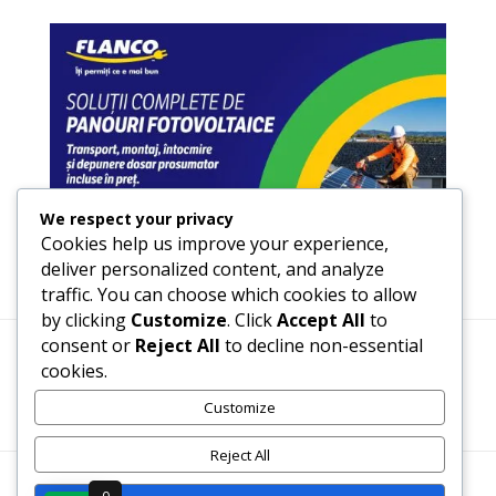
We respect your privacy
Cookies help us improve your experience,
deliver personalized content, and analyze
traffic. You can choose which cookies to allow
by clicking
Customize
. Click
Accept All
to
consent or
Reject All
to decline non-essential
cookies.
Termeni, Condiții & Protecția Datelor (GDPR)
Customize
Reject All
WWW.RECENZII-CARTI.RO ©2026 TOATE DREPTURILE