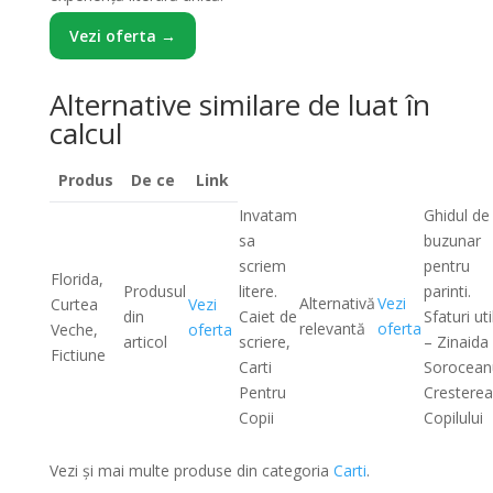
Vezi oferta →
Alternative similare de luat în
calcul
Produs
De ce
Link
Invatam
Ghidul de
sa
buzunar
scriem
pentru
Florida,
Produsul
litere.
parinti.
Alternativă
Vezi
Curtea
Vezi
din
Caiet de
Sfaturi uti
relevantă
oferta
Veche,
oferta
articol
scriere,
– Zinaida
Fictiune
Carti
Sorocean
Pentru
Cresterea
Copii
Copilului
Vezi și mai multe produse din categoria
Carti
.