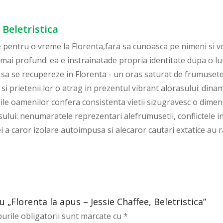
 Beletristica
pentru o vreme la Florenta,fara sa cunoasca pe nimeni si vo
ai profund: ea e instrainatade propria identitate dupa o lu
a sa se recupereze in Florenta - un oras saturat de frumusete
si prietenii lor o atrag in prezentul vibrant alorasului: din
ile oamenilor confera consistenta vietii sizugravesc o dimen
ului: nenumaratele reprezentari alefrumusetii, conflictele inra
ei a caror izolare autoimpusa si alecaror cautari extatice au
u „Florenta la apus – Jessie Chaffee, Beletristica”
urile obligatorii sunt marcate cu
*