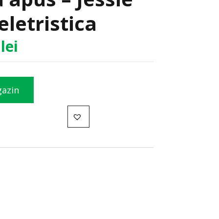
eletristica
5
lei
gazin