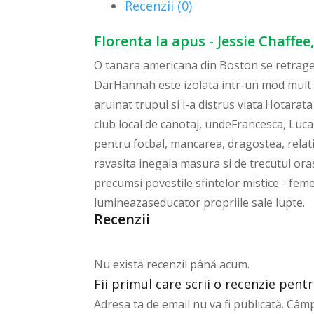
Recenzii (0)
Florenta la apus - Jessie Chaffee,
O tanara americana din Boston se retrage 
DarHannah este izolata intr-un mod mult m
aruinat trupul si i-a distrus viata.Hotarat
club local de canotaj, undeFrancesca, Luca 
pentru fotbal, mancarea, dragostea, relati
ravasita inegala masura si de trecutul oras
precumsi povestile sfintelor mistice - fem
lumineazaseducator propriile sale lupte.
Recenzii
Nu există recenzii până acum.
Fii primul care scrii o recenzie pentr
Adresa ta de email nu va fi publicată.
Câmp