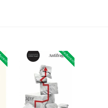
uceri!
Reduceri!