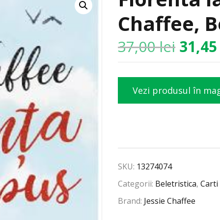
Chaffee, B
37,00
lei
31,4
Vezi produsul în ma
SKU:
13274074
Categorii:
Beletristica
,
Carti
Brand:
Jessie Chaffee