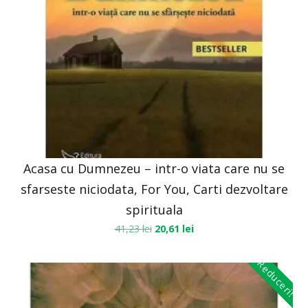
Acasa cu Dumnezeu – intr-o viata care nu se
sfarseste niciodata, For You, Carti dezvoltare
spirituala
41,23
lei
20,61
lei
Reduceri!