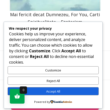
Mai fericit decat Dumnezeu, For You, Carti
Spiritualitate – Ezoterism
We respect your privacy
30,66
lei
15,33
lei
Cookies help us improve your experience,
deliver personalized content, and analyze
traffic. You can choose which cookies to allow
by clicking
Customize
. Click
Accept All
to
consent or
Reject All
to decline non-essential
cookies.
Termeni, Condiții & Protecția Datelor (GDPR)
Customize
Reject All
WWW.RECENZII-CARTI.RO ©2026 TOATE DREPTURILE
0
Accept All
REZERVATE
Powered by
Vezi produsul în magazin
SITE REALIZAT DE
WWW.PROWEB-DESIGN.RO