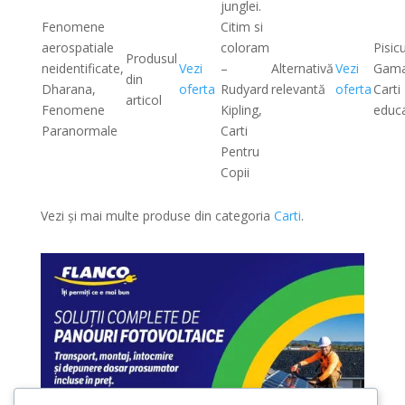
junglei.
Fenomene
Citim si
aerospatiale
coloram
Pisic
Produsul
neidentificate,
Vezi
–
Alternativă
Vezi
Gama
din
Dharana,
oferta
Rudyard
relevantă
oferta
Carti
articol
Fenomene
Kipling,
educa
Paranormale
Carti
Pentru
Copii
Vezi și mai multe produse din categoria
Carti
.