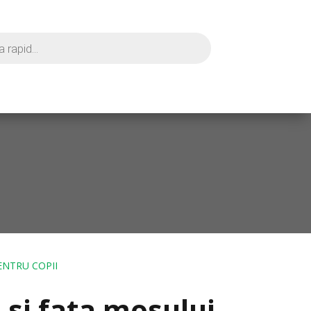
PENTRU COPII
 si fata mosului