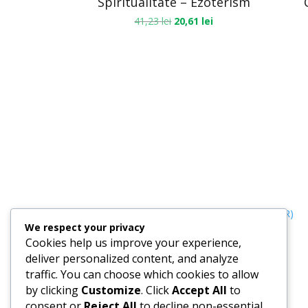
Spiritualitate – Ezoterism
41,23
lei
20,61
lei
Termeni, Condiții & Protecția Datelor (GDPR)
We respect your privacy
Cookies help us improve your experience,
deliver personalized content, and analyze
traffic. You can choose which cookies to allow
by clicking
Customize
. Click
Accept All
to
consent or
Reject All
to decline non-essential