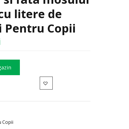
cu litere de
i Pentru Copii
i
gazin
u Copii