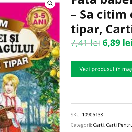
– Sa citim 
tipar, Cart
7,41
lei
6,89
le
Vezi produsul în ma
SKU:
10906138
Categorii:
Carti
,
Carti Pentr