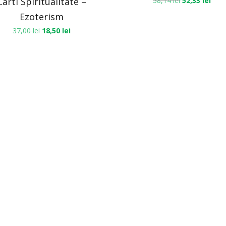
Carti Spiritualitate –
58,14
lei
52,33
lei
Ezoterism
37,00
lei
18,50
lei