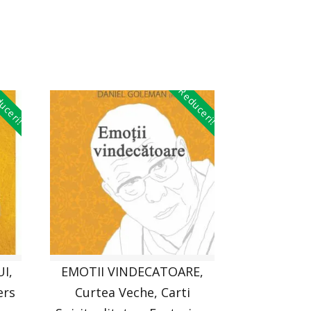
uceri!
Reduceri!
I,
EMOTII VINDECATOARE,
ers
Curtea Veche, Carti