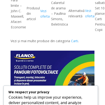
Fara
Calaretul
salbati
limite –
Produsul
de arama
Set 10
Alternativă
Vezi
John C.
Vezi
din
– Paullina
planse
relevantă
oferta
Maxwell,
oferta
articol
Simons,
Carti
Afaceri
Beletristica
Pentru
Economie
Copii
Vezi și mai multe produse din categoria
Carti
.
We respect your privacy
Cookies help us improve your experience,
deliver personalized content, and analyze