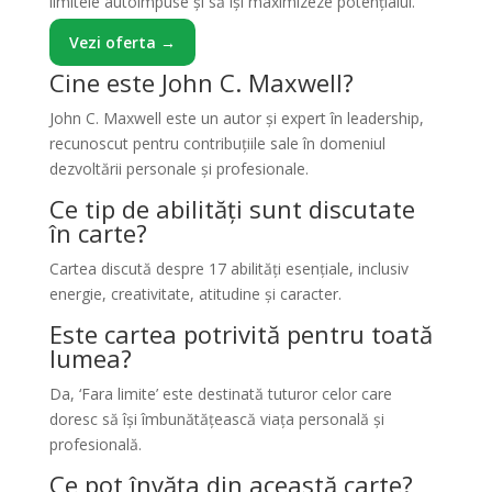
limitele autoimpuse și să își maximizeze potențialul.
Vezi oferta →
Cine este John C. Maxwell?
John C. Maxwell este un autor și expert în leadership,
recunoscut pentru contribuțiile sale în domeniul
dezvoltării personale și profesionale.
Ce tip de abilități sunt discutate
în carte?
Cartea discută despre 17 abilități esențiale, inclusiv
energie, creativitate, atitudine și caracter.
Este cartea potrivită pentru toată
lumea?
Da, ‘Fara limite’ este destinată tuturor celor care
doresc să își îmbunătățească viața personală și
profesională.
Ce pot învăța din această carte?