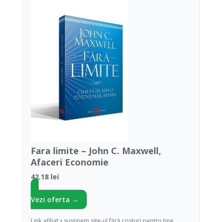
Fara limite – John C. Maxwell,
Afaceri Economie
42.18 lei
Vezi oferta →
Link afiliat • susținem site-ul fără costuri pentru tine