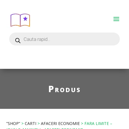
Produs
”SHOP”
>
CARTI
>
AFACERI ECONOMIE
> FARA LIMITE –