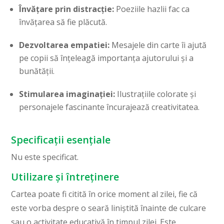
Învățare prin distracție:
Poeziile hazlii fac ca
învățarea să fie plăcută.
Dezvoltarea empatiei:
Mesajele din carte îi ajută
pe copii să înțeleagă importanța ajutorului și a
bunătății.
Stimularea imaginației:
Ilustrațiile colorate și
personajele fascinante încurajează creativitatea.
Specificații esențiale
Nu este specificat.
Utilizare și întreținere
Cartea poate fi citită în orice moment al zilei, fie că
este vorba despre o seară liniștită înainte de culcare
sau o activitate educativă în timpul zilei. Este