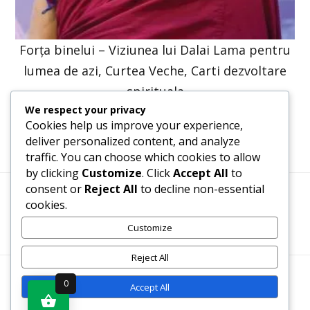
Forța binelui – Viziunea lui Dalai Lama pentru
lumea de azi, Curtea Veche, Carti dezvoltare
spirituala
We respect your privacy
47,57
lei
36,00
lei
Cookies help us improve your experience,
deliver personalized content, and analyze
traffic. You can choose which cookies to allow
by clicking
Customize
. Click
Accept All
to
consent or
Reject All
to decline non-essential
cookies.
Termeni, Condiții & Protecția Datelor (GDPR)
Customize
Reject All
WWW.RECENZII-CARTI.RO ©2026 TOATE DREPTURILE
0
Accept All
REZERVATE