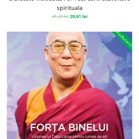
spirituala
41,23
lei
20,61
lei
Reduceri!