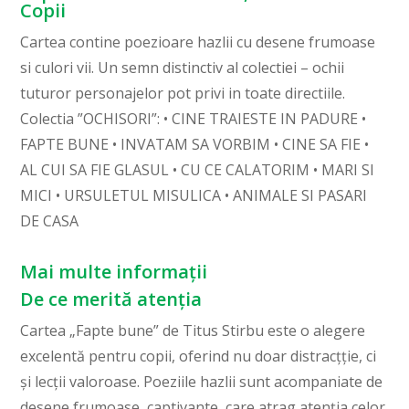
Copii
Cartea contine poezioare hazlii cu desene frumoase
si culori vii. Un semn distinctiv al colectiei – ochii
tuturor personajelor pot privi in toate directiile.
Colectia ”OCHISORI”: • CINE TRAIESTE IN PADURE •
FAPTE BUNE • INVATAM SA VORBIM • CINE SA FIE •
AL CUI SA FIE GLASUL • CU CE CALATORIM • MARI SI
MICI • URSULETUL MISULICA • ANIMALE SI PASARI
DE CASA
Mai multe informații
De ce merită atenția
Cartea „Fapte bune” de Titus Stirbu este o alegere
excelentă pentru copii, oferind nu doar distracțție, ci
și lecții valoroase. Poeziile hazlii sunt acompaniate de
desene frumoase, captivante, care atrag atenția celor