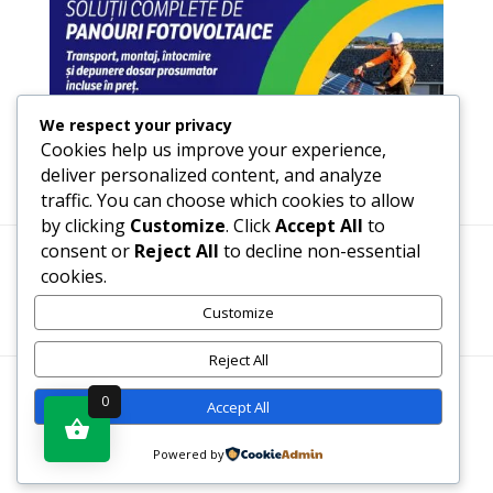
We respect your privacy
Cookies help us improve your experience,
deliver personalized content, and analyze
traffic. You can choose which cookies to allow
by clicking
Customize
. Click
Accept All
to
consent or
Reject All
to decline non-essential
cookies.
Termeni, Condiții & Protecția Datelor (GDPR)
Customize
Reject All
WWW.RECENZII-CARTI.RO ©2026 TOATE DREPTURILE
0
Accept All
REZERVATE
Powered by
SITE REALIZAT DE
WWW.PROWEB-DESIGN.RO