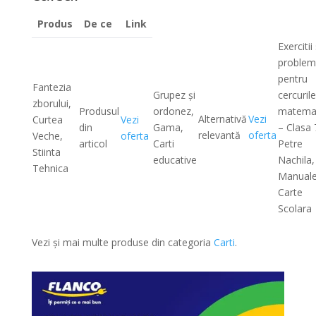
Produs
De ce
Link
Exercitii 
proble
pentru
Fantezia
Grupez și
cercuril
zborului,
Produsul
ordonez,
matema
Alternativă
Vezi
Curtea
Vezi
din
Gama,
– Clasa 
relevantă
oferta
Veche,
oferta
articol
Carti
Petre
Stiinta
educative
Nachila,
Tehnica
Manual
Carte
Scolara
Vezi și mai multe produse din categoria
Carti
.