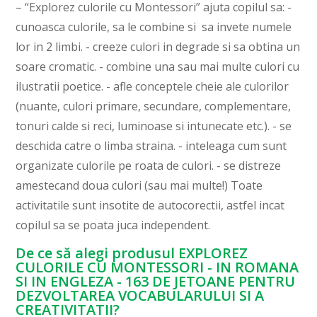
– “Explorez culorile cu Montessori” ajuta copilul sa: -
cunoasca culorile, sa le combine si sa invete numele
lor in 2 limbi. - creeze culori in degrade si sa obtina un
soare cromatic. - combine una sau mai multe culori cu
ilustratii poetice. - afle conceptele cheie ale culorilor
(nuante, culori primare, secundare, complementare,
tonuri calde si reci, luminoase si intunecate etc.). - se
deschida catre o limba straina. - inteleaga cum sunt
organizate culorile pe roata de culori. - se distreze
amestecand doua culori (sau mai multe!) Toate
activitatile sunt insotite de autocorectii, astfel incat
copilul sa se poata juca independent.
De ce să alegi produsul EXPLOREZ
CULORILE CU MONTESSORI - IN ROMANA
SI IN ENGLEZA - 163 DE JETOANE PENTRU
DEZVOLTAREA VOCABULARULUI SI A
CREATIVITATII?